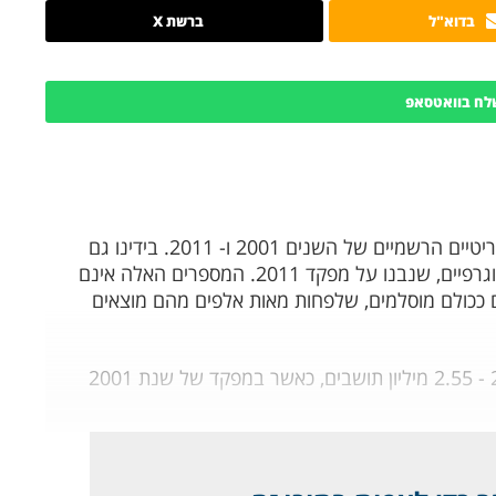
בדוא"ל
ברשת X
לח בוואטסאפ
1 נתחיל בנתונים, והם רשמיים, על פי המפקדים הבריטיים הרשמיים של השנים 2001 ו- 2011. בידינו גם
הנתונים לשנת 2017, שבוצעו על סמך חישובים דמוגרפיים, שנבנו על מפקד 2011. המספרים האלה אינם
בם ככולם מוסלמים, שלפחות מאות אלפים מהם מוצאים
בעיר מנצ'סטר-רבתי התפקדו בסך הכל בשנת 2011 - 2.55 מיליון תושבים, כאשר במפקד של שנת 2001