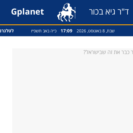
ד"ר גיא בכור
Gplanet
17:09
לטלגרם
שבת, 8 באוגוסט, 2026
כ״ה באב תשפ״ו