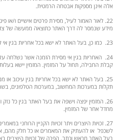
אלה אינן מספקות אבטחה הרמטית.
22. לאור האמור לעיל, מסירת פרטים אישיים ו/או פ
מידע שנמסר לה דרך האתר כתוצאה ממעשה של צד 
23. כמו כן, בעל האתר לא ישא בכל אחריות בגין אי קליטת הזמנה ו/או כל בעיה טכנית ו/או אחרת אשר בגינה לא יוכל המזמין לבצע את ההזמנה.
24. האחריות בגין אי מסירת הזמנה אשר נשלחה על
קבלת החבילה, תחול על המזמין. המזמין יישא בעלות
25. בעל האתר לא ישא בכל אחריות בגין עיכוב או 
תקלות במערכות המחשוב, במערכות הטלפונים, בשרתי 
26. המזמין יפצה וישפה את בעל האתר בגין כל נזק
מחדל אחר של המזמין.
27. זכויות היוצרים ויתר זכויות הקניין הרוחני ב
לשכפל או להעתיק את המאמרים או כל חלק מהם, או 
בעל האתר מראש וכתב. הפרה של זכויות היוצרים ב