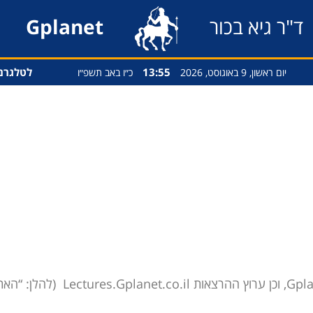
ד"ר גיא בכור
Gplanet
13:55
לטלגרם
יום ראשון, 9 באוגוסט, 2026
כ״ו באב תשפ״ו
1. האתרים Gplanet, המתפרסם בכתו