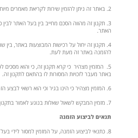
2. באתר זה ניתן להזמין שירות לקריאת מאמרים מיוחדים, המפורסמים באתר בתשלום (להלן: “המוצר”). המוצר הינו לפרק הזמן עליו משלם המזמין.
3. תקנון זה מהווה הסכם מחייב בין בעל האתר לבין
האתר.
4. תקנון זה יחול על רכישות המבוצעות באתר, בין ש
להזמנה באתר זה מעת לעת.
5. המזמין מצהיר כי קרא תקנון זה, כי והוא מסכים 
באתר מעבר לזכויות המסורות לו בהתאם לתקנון זה.
6. המזמין מצהיר כי הינו בגיר וכי הוא רשאי לבצע הזמנה באתר בהתאם לדין.
7. מזמין המבקש לשאול שאלות בנוגע לאמור בתקנון זה, ובכלל, מוזמן לפנות לבעל האתר באמצעות הפונקציה “צור קשר”, שבראש האתר.
תנאים לביצוע הזמנה
8. כתנאי לביצוע הזמנה, על המזמין למסור לידי בעל האתר באמצעות טופס ההזמנה המיועד לכך את הפרטים כפי שהם נדרשים בטופס ההזמנה.