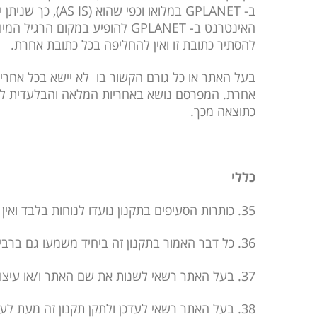
ב-
GPLANET
במלואו וכפי שהוא (
AS IS
), כך שניתן
האינטרנט ב-
GPLANET
להופיע במקום הרגיל המי
להסתיר כתובת זו ואין להחליפה בכל כתובת אחרת.
בעל האתר או כל גורם הקשור בו לא יישא בכל אחריו
אחרת. המפרסם נושא באחריות המלאה והבלעדית לכל 
כתוצאה מכך.
כללי
35. כותרות הסעיפים בתקנון נועדו לנוחות בלבד ואין לפרש הסכם זה על-פיהן.
36. כל דבר האמור בתקנון זה ביחיד משמעו גם ברבים, וההיפך, אלא אם משתמעת כוונה אחרת מתוך הקשר הדברים. כל דבר הנאמר בלשון זכר מתייחס לנקבה.
37. בעל האתר רשאי לשנות את שם האתר ו/או עיצובו ו/או מתכונתו ו/או כתובתו ו/או לסגור אותו כליל בכל עת, ולפי שיקול דעתו.
38. בעל האתר רשאי לעדכן ולתקן תקנון זה מעת לעת וכל הסכם ו/או תיקון יחול ממועד ביצועו ואילך. כל שינוי יחול על מוצרים שהוזמנו לאחר שבוצע השינוי בלבד.