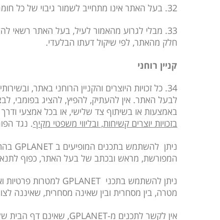
32. בעל האתר אינו מתחייב לשמור גיבוי של כל חומר המאוחסן באתר.
33. מבלי לגרוע מהאמור לעיל, בעל האתר רשאי לה
חלק מהאתר, לפי שיקול דעתו הבלעדי.
קניין רוחני
34. כל זכויות היוצרים והקניין הרוחני באתר, ובש
לבעל האתר. אין להעתיק, להפיץ, להציג בפומבי, לבצע 
באמצעות או בשיתוף צד שלישי, או בכל אמצעי ודרך
בזכויות יוצרים קשיחות, ובליווי משפטי מקיף
. נגד הפוגעים בזכויות ה
ניתן להשתמש בתכנים המופיעים ב
GPLANET
בהתא
המפורשת, מראש ובכתב של בעל האתר, כפוף לתנאי
ניתן להשתמש בתכני
GPLANET
למטרות פרטיות וא
מטרה, בין מסחרית ובין שאינה מסחרית, שאיננה לצור
אין לקשר לתכנים מ-
GPLANET
, שאינם דף הבית של