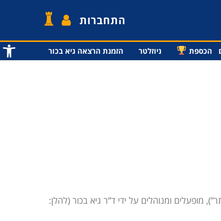
התחברות
פתח סרג
הכספת
ניוזלטר
הזמנת הרצאה גיא בכור
בת Gplanet.co.il, וכן ערוץ ההרצאות Lectures.Gplanet.co.il (להלן: “האתר”), מופעלים ומנוהלים על ידי ד”ר גיא בכור (להלן: