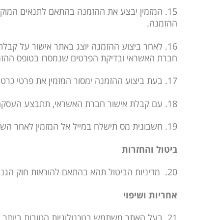
15. המזמין יבצע את ההזמנה בהתאם לתנאים המוקד
ההזמנה.
16
. לאחר ביצוע ההזמנה יוצג באתר אישור על קבלת
חברת האשראי ובדיקת הפרטים שנמסרו בטופס ההז
17. בעת ביצוע ההזמנה ימסור המזמין את פרטי כרטיס האשראי, ואלה ישלחו ישירות, ובאופן דיגיטלי, אל חברת החיוב.
18. עם קבלת אישור חברת האשראי, תתבצע העסקה.
19. חשבונית מס תישלח במייל אל המזמין לאחר השלמת העיסקה, וגם תהא זמינה בחשבון המינוי שלו באתר.
ביטול והחזרות
20. מדיניות הביטול תהא בהתאם להוראות חוק הגנת הצרכן התשמ”א 1981, ותקנות הגנת הצרכן (ביטול עיסקה) התשע”א 2010.
אחריות ושיפוי
21. בעל האתר משתמש בטכנולוגיות הטובות ביותר