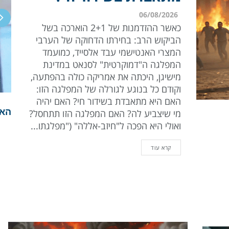
06/08/2026
כאשר ההזדמנות של 2+1 הוארכה בשל
הביקוש הרב: בחירתו הדחוקה של הערבי
המצרי האנטישמי עבד אלסייד, כמועמד
המפלגה ה"דמוקרטית" לסנאט במדינת
מישיגן, היכתה את אמריקה כולה בהפתעה,
א
וקודם כל בנוגע לגורלה של המפלגה הזו:
החד
האם היא מתאבדת בשידור חי? האם יהיה
ישר
השמ
האם
מפל
"יו
מי שיצביע לה? האם המפלגה הזו תתחסל?
איר
ואולי היא הפכה ל"חיזב-אללה" ("מפלגתו...
להצ
הנפ
את 
קרא עוד