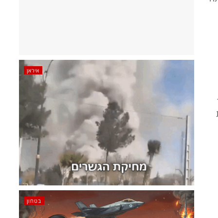
איראן
בטחון