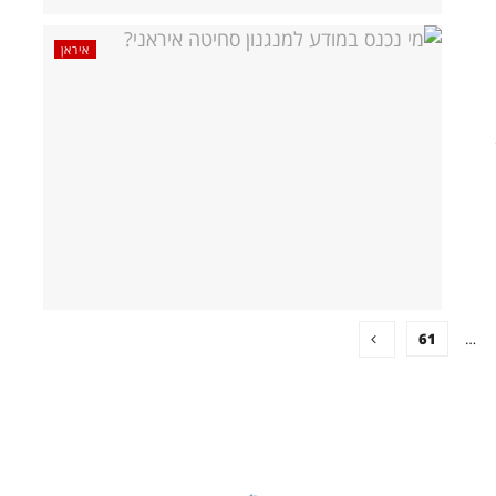
איראן
61
…