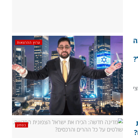
ה
ערוץ ההרצאות
?
צי
בטחון
?