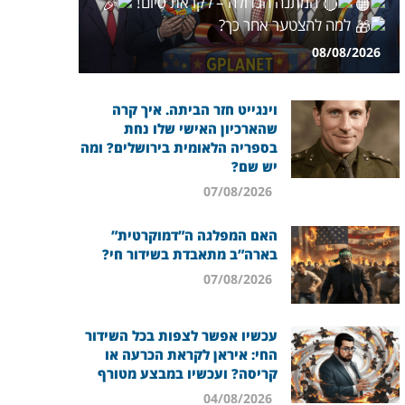
המתנה הגדולה – לקראת סיום!
למה להצטער אחר כך?
08/08/2026
וינגייט חזר הביתה. איך קרה
שהארכיון האישי שלו נחת
בספריה הלאומית בירושלים? ומה
יש שם?
07/08/2026
האם המפלגה ה”דמוקרטית”
בארה”ב מתאבדת בשידור חי?
07/08/2026
עכשיו אפשר לצפות בכל השידור
החי: איראן לקראת הכרעה או
קריסה? ועכשיו במבצע מטורף
04/08/2026