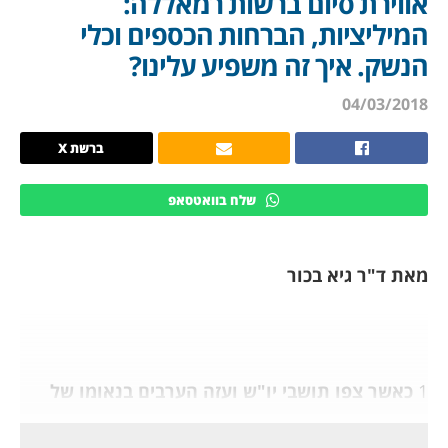
אווירת סיום ברשות רמאללה:
המיליציות, הברחות הכספים וכלי
הנשק. איך זה משפיע עלינו?
04/03/2018
ברשת X
שלח בוואטסאפ
מאת ד"ר גיא בכור
1
כאשר צפו תושבי יו"ש ועזה הערבים בנאומו של
"הראיס" במועצת הביטחון בניו יורק ב- 20 לפברואר
השנה, הם נדהמו.
פניו הפכו בצקיות לגמרי, נפוחות