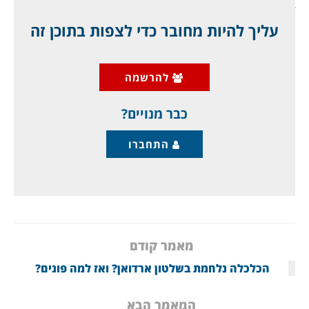
עליך להיות מחובר כדי לצפות בתוכן זה
שני הצדדים התחייבו בהסכם שלא ליזום פעולות
צבאיות, איומים, או שימוש בכוח, אלא שההפרות
להרשמה
התחילו כמעט מיד. ימים ספורים אחרי החתימה,
איראן תקפה ספינה מסחרית בהורמוז,
כבר מנויים?
התחברו
מאמר קודם
הכלכלה נלחמת בשלטון ארדואן? ואז למה פונים?
המאמר הבא