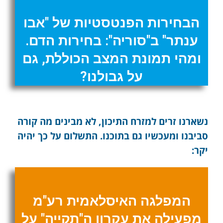
הבחירות הפנטסטיות של "אבו
ענתר" ב"סוריה": בחירות הדם.
ומהי תמונת המצב הכוללת, גם
על גבולנו?
נשארנו זרים למזרח התיכון, לא מבינים מה קורה
סביבנו ומעכשיו גם בתוכנו. התשלום על כך יהיה
יקר:
המפלגה האיסלאמית רע"מ
מפעילה את עקרון ה"תקייה" על