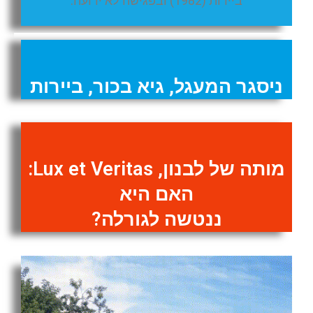
ביירות (1982) ובפגישה לא ידועה.
ניסגר המעגל, גיא בכור, ביירות
מותה של לבנון, Lux et Veritas:
האם היא
ננטשה לגורלה?