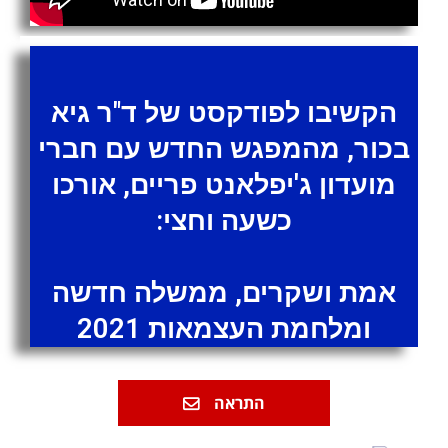
הקשיבו לפודקסט של ד"ר גיא
בכור, מהמפגש החדש עם חברי
מועדון ג'יפלאנט פריים, אורכו
כשעה וחצי:
אמת ושקרים, ממשלה חדשה
ומלחמת העצמאות 2021
התראה