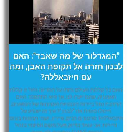
"המגדלור של מה שאבד": האם
לבנון חזרה אל תקופת האבן, ומה
עם חיזבאללה?
האם כל קללות העולם נחתו על המדינה הזו? זו קללת
האמוניה, שהם ייעדו לנו, אך היא התהפכה. האם
החרבת נמל ביירות והכמויות העצומות של הנפגעים,
חיסלו סופית את "לבנון"? איך זה ישפיע על
חיזבאללה? סרטונים רבים, פיירוז, ושתי תמונות בונוס
נדירות: אני עומד בדיוק מעל מקום הפיצוץ בנמל