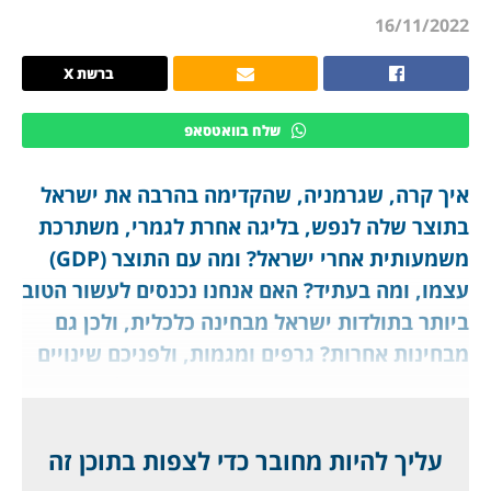
16/11/2022
ברשת X
שלח בוואטסאפ
איך קרה, שגרמניה, שהקדימה בהרבה את ישראל
בתוצר שלה לנפש, בליגה אחרת לגמרי, משתרכת
משמעותית אחרי ישראל? ומה עם התוצר (GDP)
עצמו, ומה בעתיד? האם אנחנו נכנסים לעשור הטוב
ביותר בתולדות ישראל מבחינה כלכלית, ולכן גם
מבחינות אחרות? גרפים ומגמות, ולפניכם שינויים
אדירים. האם הקורונה הזניקה את ישראל קדימה?
לחברי מועדון ג'יפלאנט. ואיך זה ישפיע על הנדל"ן?
עליך להיות מחובר כדי לצפות בתוכן זה
נתון מעודכן להיום, על פי קרן המטבע הבינלאומית: