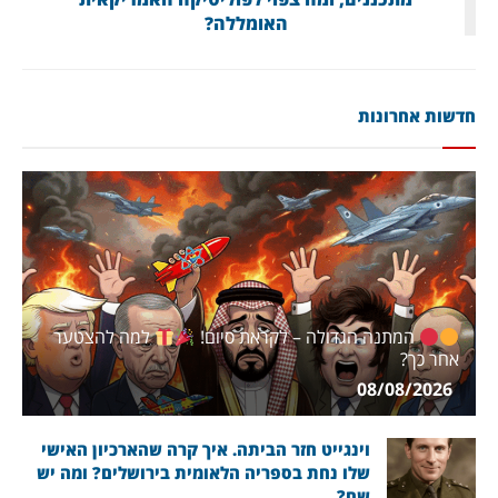
האומללה?
חדשות אחרונות
המתנה הגדולה – לקראת סיום!
למה להצטער
אחר כך?
08/08/2026
וינגייט חזר הביתה. איך קרה שהארכיון האישי
שלו נחת בספריה הלאומית בירושלים? ומה יש
שם?