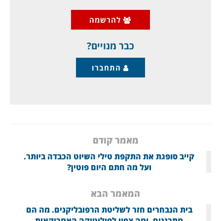
התוצר לנפש בישראל (GDP per Capita) עומד על
להרשמה
כמעט 55,000 דולר, נתון פנטסטי לכל הדעות
(ובדיוק:
כבר מנויים?
התחברו
מאמר קודם
קייב סופגת את התקפת טילי השיוט הכבדה ביותר.
ועל מה חתם היום פוטין?
המאמר הבא
בית הנבחרים חזר לשליטת הרפובליקנים. מה הם
מתכננים, ומה צפוי לפוליטיקה האמריקאית