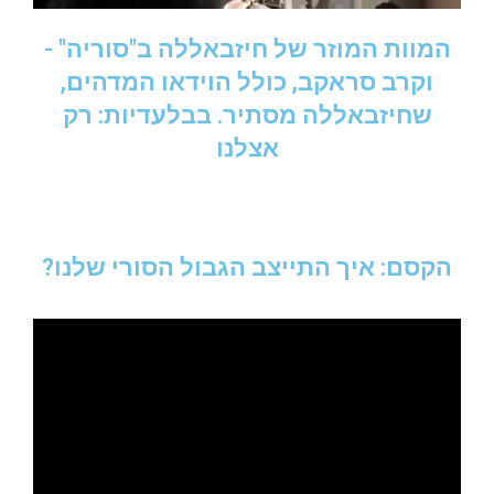
המוות המוזר של חיזבאללה ב"סוריה" -
וקרב סראקב, כולל הוידאו המדהים,
שחיזבאללה מסתיר. בבלעדיות: רק
אצלנו
הקסם: איך התייצב הגבול הסורי שלנו?