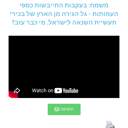
משמח: בעקבות התייבשות כספי
העמותות - גל הגירה מן הארץ של בכירי
תעשיית השנאה לישראל. מי כבר עזב?
התראה