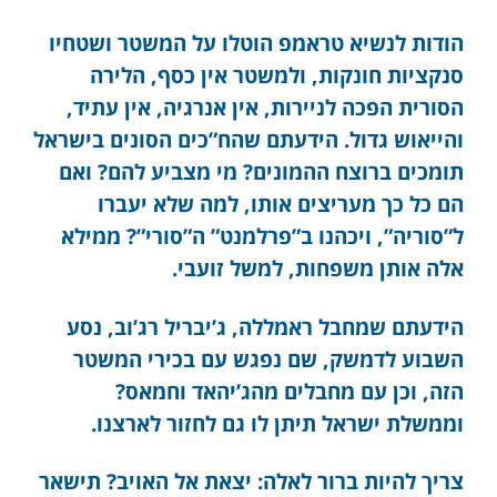
הודות לנשיא טראמפ הוטלו על המשטר ושטחיו
סנקציות חונקות, ולמשטר אין כסף, הלירה
הסורית הפכה לניירות, אין אנרגיה, אין עתיד,
והייאוש גדול. הידעתם שהח”כים הסונים בישראל
תומכים ברוצח ההמונים? מי מצביע להם? ואם
הם כל כך מעריצים אותו, למה שלא יעברו
ל”סוריה”, ויכהנו ב”פרלמנט” ה”סורי”? ממילא
אלה אותן משפחות, למשל זועבי.
הידעתם שמחבל ראמללה, ג’יבריל רג’וב, נסע
השבוע לדמשק, שם נפגש עם בכירי המשטר
הזה, וכן עם מחבלים מהג’יהאד וחמאס?
וממשלת ישראל תיתן לו גם לחזור לארצנו.
צריך להיות ברור לאלה: יצאת אל האויב? תישאר