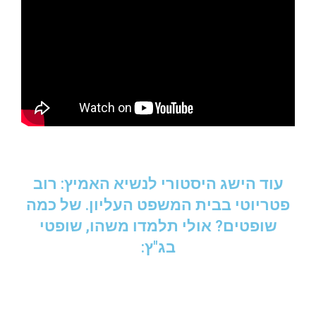
עוד הישג היסטורי לנשיא האמיץ: רוב
פטריוטי בבית המשפט העליון. של כמה
שופטים? אולי תלמדו משהו, שופטי
בג"ץ: