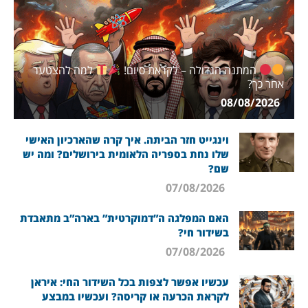
המתנה הגדולה – לקראת סיום!
למה להצטער
אחר כך?
08/08/2026
וינגייט חזר הביתה. איך קרה שהארכיון האישי
שלו נחת בספריה הלאומית בירושלים? ומה יש
שם?
07/08/2026
האם המפלגה ה”דמוקרטית” בארה”ב מתאבדת
בשידור חי?
07/08/2026
עכשיו אפשר לצפות בכל השידור החי: איראן
לקראת הכרעה או קריסה? ועכשיו במבצע