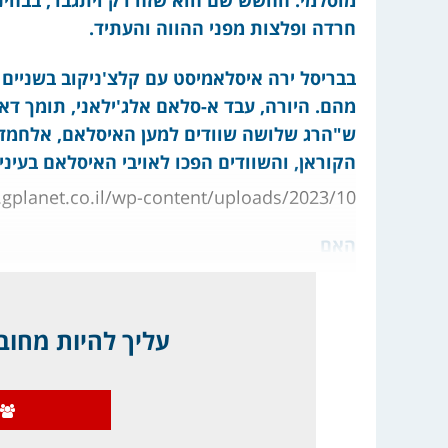
מוסלמי. החשש שם הוא שזה רק ויתגבר, בבחינת
חרדה ופלצות מפני ההווה והעתיד.
בבריסל ירה איסלאמיסט עם קלצ'ניקוב בשניים 
מהם. היורה, עבד א-סלאם אלג'ילאני, תומך דא
ש"הרג שלושה שוודים למען האיסלאם, אלחמד
הקוראן, והשוודים הפכו לאויבי האיסלאם בעיני
s://www.gplanet.co.il/wp-content/uploads/2023/10
האם
עליך להיות מחובר