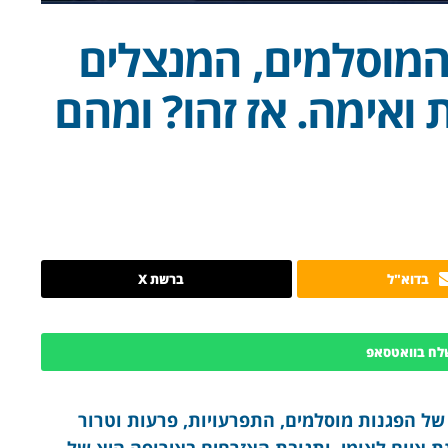
המוסלמים, המנצלים
ואימה. אז זהו? ומהם
בדוא"ל
ברשת X
לח בוואטסאפ
של הפגנות מוסלמים, התפרעויות, פרעות וטרור