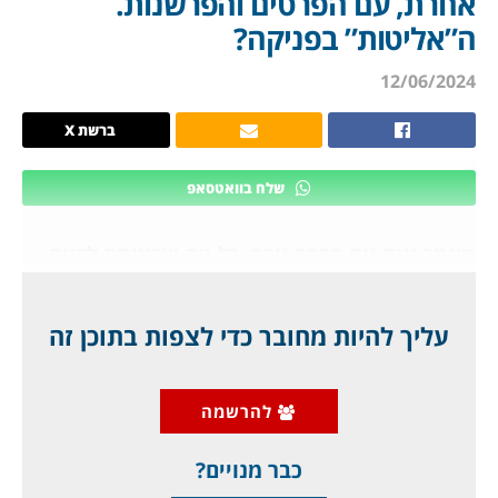
אחרת, עם הפרטים והפרשנות.
ה”אליטות” בפניקה?
12/06/2024
ברשת X
שלח בוואטסאפ
מאמר ענק עם הרבה ערך, כל מה שרציתם לדעת,
כולל סרטונים נדירים: ההלם של ה"אליטות",
תוצאות הבחירות לפרלמנט האירופי, הפאניקה,
עליך להיות מחובר כדי לצפות בתוכן זה
ואירופה שהשתנתה בעקבות ההצבעה ההיסטורית
בפרלמנט האירופי, ההשפעה על הכלכלה,
להרשמה
המוסלמים, והאם מלחמת האזרחים הכוללת ביבשת
מתקרבת? האם יש לזה השפעה
כבר מנויים?