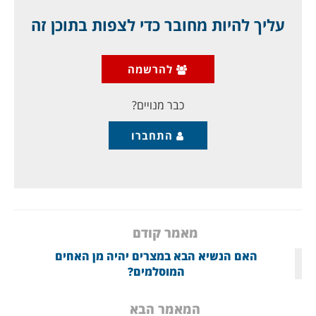
עליך להיות מחובר כדי לצפות בתוכן זה
כל המשטרים הערביים, כולל חמאס בעזה, לא ממש אהבו
את יום הנכבה
הפלסטיני, שנולד בפייסבוק, עוד כלי שהם
ממש סולדים ממנו.
הנכבה הזו היא איום על המשטרים
להרשמה
לא פחות מאשר על ישראל
, והם התנהגו בהתאם. זהו
ערעור הריבונות שלהם לא פחות משהוא ערעור
כבר מנויים?
התחברו
מאמר קודם
האם הנשיא הבא במצרים יהיה מן האחים
המוסלמים?
המאמר הבא