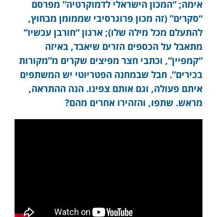
אימה; “המכון הישראלי לדמוקרטיה” מפרסם
“סקרים” (זה מכון פרוגרסיבי שממומן מבחוץ,
להתעלם מכל מילה שלו); ארגון “חורבן עכשיו”
מתאבל על הכספים הזרים שיאבד, באיזה
“קמפיין”, וכתבי חצר מפיצים שקרים מ”מקורות
בכירים”. חבל שבמחנה הפטריוטי יש המשתפים
איתם פעולה, וגם אותם צפינו. הנה ההתראה,
מראש. שתפו, והזהירו אחרים מהם?