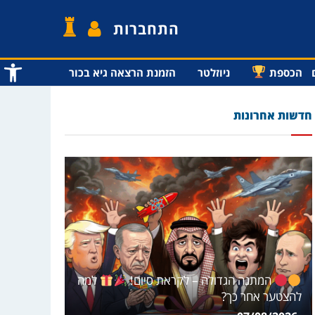
התחברות
פתח סרג
הכספת
ניוזלטר
הזמנת הרצאה גיא בכור
חדשות אחרונות
המתנה הגדולה – לקראת סיום!
למה
להצטער אחר כך?