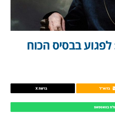
 לפגוע בבסיס הכוח
בדוא"ל
ברשת X
לח בוואטסאפ