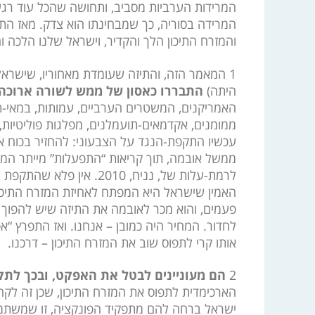
המרידות הערביות מסביב, ותחושה שהכל עוד רג
המרידה בסוריה, כך שמבחינתו הוא צדק. מאז הת
והמזרח התיכון הלך והקדיר, וישראל שלנו הלכה ו
1 המאמר הזה, והתיזה שעומדת מאחוריו, שישראל
היתה)
התבררו כאסון של ממש לשורה ארוכה 
האמריקנים, המשטרים הערביים, עמותות, במאי-תע
ממומנים, אקדמאים-תועמלנים, מפלגות פוליטיות,
עכשיו התקפת-הנגד על הצבעוני: להחזיר בכוח א
ממשל אובמה, תוך קריאות “התפעלות” מייתר המע
לרמת-עלות של, נניח, 2010. אין פלא שהתקפת הקיץ על הצבעוני באה
האמין שישראל היא המפתח לאחיזת המזרח התיכו
פעמים, והוא מכר לאובמה את התיזה שיש להפוך א
לחדור. המחיר היה כמובן – אנחנו. ואז התפרץ “א
אותו קרי לתפוס שוב את המזרח התיכון – דרכנו.
2
הם מעוניינים לבטל את האפקט, ובכך לתק
הארכימדית לתפוס את המזרח התיכון, שכן זה לקח
ישראל ברחה להם מתפקיד הפונקציה, זו שמשתמשי