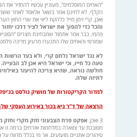
“האחים המוסלמים”, מעוניין עכשיו להחזיר את ה
הקלף. לא לחינם אמר בשאר אלאסד לאחר ששמע 
ואכן, קרי זימן מייד כלהקת ליווי את שרי החוץ ה
והכל כדי להפוך את ישראל לציר דרכו יחזור ל
פהמי, כבר אמר אתמול שמבחינת מצרים “הסוגייה
שמורסי והאחים שלו התנערו מרעיון מדינה פלסטינ
לא נגד ישראל נלחם קרי, ולא בעד הרשות ה
טעה כל חייו, וכי ישראל היא אכן לב הבעייה
חולשה נוראה, שהיא צריכה להיעזר באילוזי
לתיזה שלה.
למדור הקריקטורות של מושיק גולסט בג’יפל
הרצאה של ד”ר גיא בכור באירוע העסקי שלך
3 ואכן,
אפקט פרח הצבעוני חזק מקרי וחזק מא
מסובכת עד צווארה במלחמות אזרחים ברמה זו או 
טיהורים אתניים מזעזעים, אך מי בכלל מדווח על 