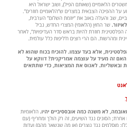
משטרים הלאומיים (שאותם הפיל), ושוב ישראל היא
על ההפיכה הצבאית במצרים ש”הלאומיים חוזרים”.
ערביים, שב והעלה באוב את “יוזמת השלום” הערבית,
איזור.
שר החוץ (הלאומי) המצרי החדש, נביל
 הפלסטינית חוזרת להיות בראש סדר העדיפויות”, לאחר
ית ומהרשות. הם הרי רוצים ח’ליפות כלל עולמית.
פלסטינית, אלא בעד עצמו. להוכיח בכוח שהוא לא
. האם זה מעיד על עוצמה אמריקנית? דווקא על
ות ובאשליות. לאנוס את המציאות, כדי שתתאים
אנט
ובמה, לא משנה כמה אובססיביים יהיו.
הלאומיות
אחרת; הסונים נגד השיעים, זה רק הולך ומחריף (עם
כל); מוסלמים נגד נוצרים (או מה שנשאר מהם) ועדות