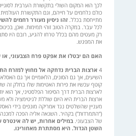
לכך הוא המקום השולי בתקשורת הערבית לסוגיית 
כולם נלחמים על חייהם, וגם התקשורת העולמית
מתייחסת בכלל.
זהו ניסיון מעורר רחמים להשי
לכל עבר. במקרה הטוב זוהי תמימות. ואכן, בכינו
רק מעטים מהם בכלל טרחו להגיע, רובם היו סתם
את המפגש.
האם הם יבטלו את אפקט פרח הצבעוני, או 
4
ארצות הברית נדחקה אל מחוץ למזרח התיכ
השיעים, אך גם הסונים, הלאומיים אך גם האסלאמ
קוטף עכשיו את פירות האטימות שלו בחלק זה של
לארצות הברית דרך הסיפור הפלסטיני, אך הוא יו
ארצות הברית היא היום שוללת לגיטימציה ולא מענ
מעניין שהשלטים נגד אמריקה מונפים בידי האסלא
(“התמרדות”) בקהיר. השנאה אליה הפכה למכנה
של הצבעוני.
במילים אחרות, יש לה אינטרס 
השטן הגדול. היא מסתתרת מאחורינו.