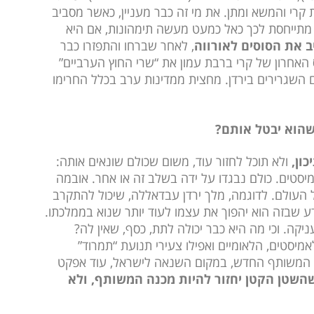
קרי והמשא ומתן. את מי זה כבר מעניין, כאשר מסביב
 מתייחסת לכך כאל כמעט מעשה תימהונות, אם היא
ב את הסוסים לאורווה
, לאחר שברחו והתפזרו כבר
ס האחרון של קרי ברבת עמון את “שרי החוץ הערביים”
 השגרירים בירדן. מחצית ממדינות ערב בכלל החרימו
שהוא יבטל אותם?
ון,
ולא תוכל לחזור עוד, משום שכולם שונאים אותה:
יסטים. כולם נבגדו על ידה בשלב זה או אחר. אובמה
 העולם. לדוגמה, מלך ירדן עבדאללה, שיכול להתקרב
דע שבזה הוא יהפוך את עצמו לעוד יותר שנוא בממלכתו.
יקה. וכי מה היא כבר יכולה לתת, כסף, שאין לה?
מיסטים, הלאומיים ואפילו צעירי תנועת “תמרוד”
 המשותף החדש, במקום השנאה לישראל, עוד אפקט
שהשטן הקטן יחזור להיות מכנה המשותף, ולא