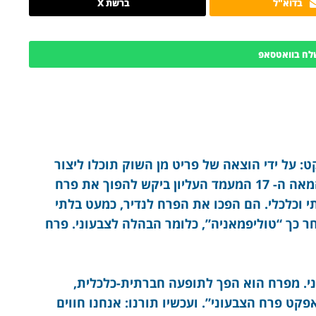
בדוא"ל
ברשת X
לח בוואטסאפ
: על ידי הוצאה של פריט מן השוק תוכלו ליצור
לו ערך מיידי. המחיר שלו יזנק. בהולנד של המאה ה- 17 המעמד העליון ביקש להפוך את פרח
 וכלכלי. הם הפכו את הפרח לנדיר, כמעט בלתי
ר כך “טוליפמאניה”, כלומר הבהלה לצבעוני. פרח
י. מפרח הוא הפך לתופעה חברתית-כלכלית,
קט פרח הצבעוני”. ועכשיו תורנו: אנחנו חווים