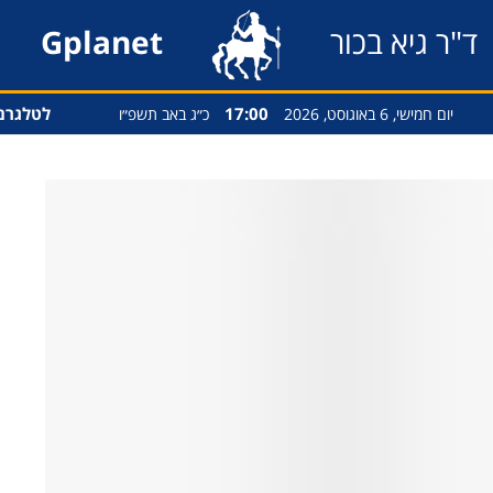
ד"ר גיא בכור
Gplanet
17:00
לטלגרם
יום חמישי, 6 באוגוסט, 2026
כ״ג באב תשפ״ו