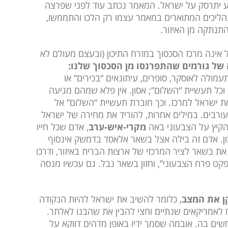
ע יתרסק על ישראל. המאמר נכתב עוד לפני שפרצה
הליכים המתוארים במאמר עצמו רק הלכו והתממשו,
התנתקה מן האיזור.
 אינה מרכז הסכסוך במזרח התיכון (ובעצם מעולם לא
של גורמים שהתפרנסו מן הסכסוך שלנו:
מולה לאוסקר, סופרים, עיתונאים “בכירים” או
 וכל תעשיית “השלום”; אסון. אין פלא שמהם מגיעה
ת ישראל למרכז. וכך חוברת תעשיית “השלום” אל
ורבים. במילים אחרות, להוריד את מחירה של ישראל
מקרי-איש-ערב
, אדם שכל חייו
ן. אדם זה בילה אצל בשאר אלאסד בדמשק אינסוף
ת בשאר לציר המרכזי של ארצות הברית באיזור, ודרכו
פקט פרח הצבעוני”, וחזון בשאר נבל. גם עכשיו מנסה
ן את המצב
, כלומר להשיב את ישראל להיות הנקודה
 לאמריקאים שנתיים וחצי להבין את שהבנו לאלתר.
ם בה. אובמה שסמך ידיו באופן מדהים דווקא על