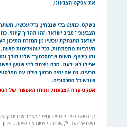
את אפקט הצבעוני.
בשקט, כמעט בלי שנבחין, גדל עכשיו, משתר
הצבעוני” סביב ישראל. זהו תהליך קיומי, כמוה
ישראל מתנתקת עכשיו מן המזרח התיכון הער
הערביות מתפתחות, ככל שהאלימות פושה, כך
זהו כישוף, משום ש”הסכסוך” שלנו הולך ומותך
אפילו לא ידענו. מכה ניצחת למי שטען שיש
הבעיה. גם אם יהיה סכסוך שלנו עם הפלסטיני
שורש כל הסכסוכים.
אפקט פרח הצבעוני, ומותו האפשרי של הסכ
כך נפתח לפני שנתיים וחצי המאמר שרבים קראו:
הישראלי-ערבי”, שניסה לצפות את שיקרה. צריך ל