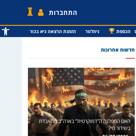
התחברות
פתח סרג
הכספת
ניוזלטר
הזמנת הרצאה גיא בכור
חדשות אחרונות
האם המפלגה ה”דמוקרטית” בארה”ב מתאבדת
בשידור חי?