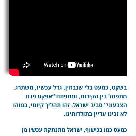
בשקט, כמעט בלי שנבחין, גדל עכשיו, משתרג,
מתפתל בין הקירות, ומתפתח “אפקט פרח
הצבעוני” סביב ישראל. זהו תהליך קיומי, כמוהו
לא זכינו עדיין בתולדותינו.
כמעט כמו בכישוף, ישראל מתנתקת עכשיו מן