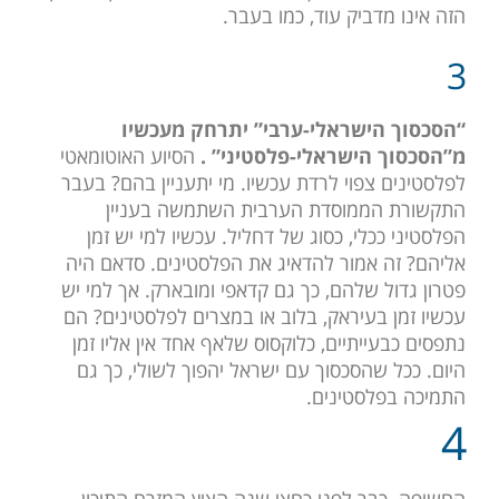
הזה אינו מדביק עוד, כמו בעבר.
3
“הסכסוך הישראלי-ערבי” יתרחק מעכשיו
מ”הסכסוך הישראלי-פלסטיני” .
הסיוע האוטומאטי
לפלסטינים צפוי לרדת עכשיו. מי יתעניין בהם? בעבר
התקשורת הממוסדת הערבית השתמשה בעניין
הפלסטיני ככלי, כסוג של דחליל. עכשיו למי יש זמן
אליהם? זה אמור להדאיג את הפלסטינים. סדאם היה
פטרון גדול שלהם, כך גם קדאפי ומובארק. אך למי יש
עכשיו זמן בעיראק, בלוב או במצרים לפלסטינים? הם
נתפסים כבעייתיים, כלוקסוס שלאף אחד אין אליו זמן
היום. ככל שהסכסוך עם ישראל יהפוך לשולי, כך גם
התמיכה בפלסטינים.
4
החשיפה. כבר לפני כחצי שנה הציץ המזרח התיכון