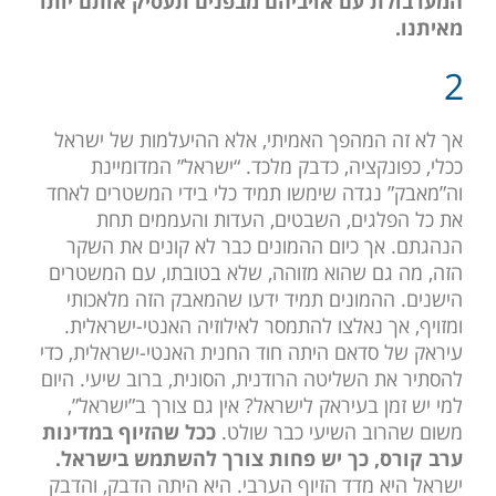
המערבולת עם אויביהם מבפנים תעסיק אותם יותר
מאיתנו.
2
אך לא זה המהפך האמיתי, אלא ההיעלמות של ישראל
ככלי, כפונקציה, כדבק מלכד. “ישראל” המדומיינת
וה”מאבק” נגדה שימשו תמיד כלי בידי המשטרים לאחד
את כל הפלגים, השבטים, העדות והעממים תחת
הנהגתם. אך כיום ההמונים כבר לא קונים את השקר
הזה, מה גם שהוא מזוהה, שלא בטובתו, עם המשטרים
הישנים. ההמונים תמיד ידעו שהמאבק הזה מלאכותי
ומזויף, אך נאלצו להתמסר לאילוזיה האנטי-ישראלית.
עיראק של סדאם היתה חוד החנית האנטי-ישראלית, כדי
להסתיר את השליטה הרודנית, הסונית, ברוב שיעי. היום
למי יש זמן בעיראק לישראל? אין גם צורך ב”ישראל”,
משום שהרוב השיעי כבר שולט.
ככל שהזיוף במדינות
ערב קורס, כך יש פחות צורך להשתמש בישראל.
ישראל היא מדד הזיוף הערבי. היא היתה הדבק, והדבק