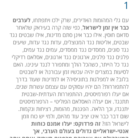
1
עם גלי המהומות האדירים, שרק ילכו ויתפתחו,
לערבים
כבר אין זמן לישראל
, כפי שזה קרה בעיראק שלאחר
סדאם חוסין. אילו כבר אינן סתם מדינות, אילו שבטים נגד
שבטים, אליטות נגד המנוצלים, עדות נגד עדות, שיעים
נגד סונים, ממסדים נגד ממסדים, עמים נגד עמים,
פלגים נגד פלגים, ארגונים נגד ארגונים, אסלאם רדיקלי
נגד כל הייתר, כשהכל הולך ומתפורר לנגד עינינו. האם
לסיעות במצרים יהיה עכשיו זמן עבורנו? או לשבטים
בלוב? או למפלגות בתוניסיה? או למדינות שעוד בדרך
להתפוררות? הם יהיו עסוקים עם עצמם עשרות שנים.
אם יעלו רפורמיסטים, ההתפוררות העדתית-שבטית
תתנגד. אם יעלה האסלאם הפוליטי – הרפורמיסטים
יתנגדו, וכך הלאה. הפגנות, מהומות, רציחות ונקמות.
שום דבר כבר אינו יציב עוד מהיום, ולמי יש כוח וזמן
לישראל הזו?
זה פרדוקס: יעלו אמנם כוחות
אנטי-ישראליים גדולים בעולם הערבי, אך