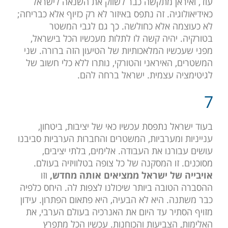
עוד, ואיראן מתקשה כבר לשווק את השנאה לישראל
כאידיאולוגיה. זה נתפס באיזור לא רק כזיוף אלא כבריחה;
לא כעוצמה אלא כחולשה. כך גם לגבי המשטר
בטורקיה. יהיה קשה לו לתלות מעכשיו הכל בישראל,
מפני שעכשיו המלאכותיות של הטיעון הזה ברורה. שני
המשטרים, האיראני והטורקי, נותרו ללא כלי חשוב של
לגיטימציה עצמית. ישראל ברחה להם.
7
בעוד ישראל נתפסת עכשיו כאי של יציבות, ביטחון,
ענייניות ומערביות, המשטרים והחברות הערביות סביבנו
עושים עבורנו את העבודה. אלימים, בלתי יציבים,
מסוכנים. זו המסקנה של כל צופה בטלוויזיה בעולם.
אויבייה של ישראל ממציאים אותה מחדש,
וזו
ההסברה הטובה ביותר שיכולנו לצפות לה. היחס כלפיה
כבר משתנה. היא לא הבעיה, היא פתאום הפתרון. עידון
מזויף הסתיר עד היום את האנרכיה בעולם הערבי, את
האלימות, הצביעות והכוחנות. עכשיו הכל מתפרץ