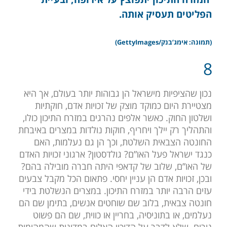
הפליטים תעסיק אותה.
(
תמונה: אימג’בנק/GettyImages)
8
נכון שהציפיות מישראל הן גבוהות יותר בעולם, אך היא
מצטיירת היום כמוקד מוצק של זכויות אדם, חוקתיות
ושלטון החוק. כאשר אלפים נהרגים במזרח התיכון כולו,
והתהליך רק יילך ויחריף, חוקות נולדות במצרים באיבחת
החונטה הצבאית השלטת, וכך הן גם נעלמות, האם
כנגד ישראל פעל האו”ם? גולדסטון? ארגוני זכויות האדם
של האו”ם, שלוב של קדאפי היתה חברה מובילה בהם?
ובכן, זכויות אדם הן עניין יחסי. פתאום הכל מקבל צבעים
עזים הרבה יותר במזרח התיכון. במצרים הנשלטת בידי
חונטה צבאית, בלוב שם שוחטים אנשים, בתימן שם הם
נעלמים, או בתוניסיה, בחריין או כווית, שם הם פשוט
נורים. שלא לדבר על הדיכוי האלים במדינות שהמהומות