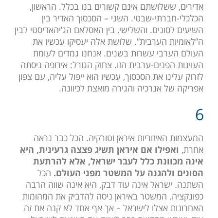
אדירים, ששלושתם אינם קשורים בנו בכלל. הראשון,
הכלכלי-חברתי-שבטי. השני – הסכסוך האדיר בין
השיעים לסונים. והשלישי, בין האסלאם הג’יהאדיסטי לבין
ה”לאומיות הערבית”. שלושת אלה יעסיקו עכשיו את
העולם הערבי עשרות בשנים. אנחנו גמדים לעומת
העוינות הפנים-ערבית הזו. צחוק הגורל: אירופה ניסתה
לזרוק עלינו את הסכסוך, עכשיו הוא ייפול עליה, עם צפון
אפריקה של אנרכיה והגירה מואצת לכיוונה.
6
המעצמות האיזוריות איראן וטורקיה. הכל כבר נראה
אחרת,
ואפילו אם איראן תשיג פצצה גרעינית, היא
אינה מכוונת כלל לעבר ישראל, אלא להרתעת
הסונים ולהגנה על המשטר מפני העולם.
הכל
השתנה. ישראל אינה עוד דבק, היא אינה שווה הרבה
כפונקציה. המשטר באיראן ניסה להדביק את המהומות
האחרונות אצלו לישראל – אך אף אחד לא קנה את זה