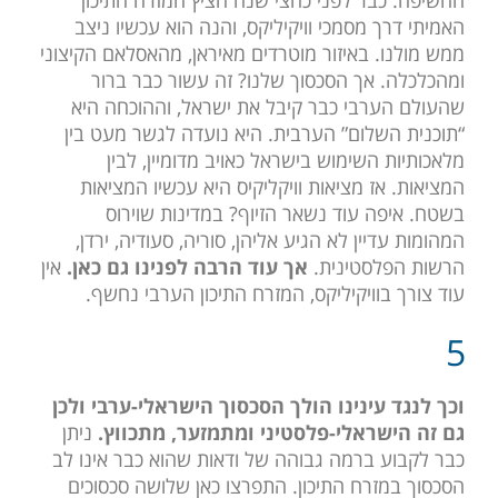
האמיתי דרך מסמכי וויקיליקס, והנה הוא עכשיו ניצב
ממש מולנו. באיזור מוטרדים מאיראן, מהאסלאם הקיצוני
ומהכלכלה. אך הסכסוך שלנו? זה עשור כבר ברור
שהעולם הערבי כבר קיבל את ישראל, וההוכחה היא
“תוכנית השלום” הערבית. היא נועדה לגשר מעט בין
מלאכותיות השימוש בישראל כאויב מדומיין, לבין
המציאות. אז מציאות וויקליקיס היא עכשיו המציאות
בשטח. איפה עוד נשאר הזיוף? במדינות שוירוס
המהומות עדיין לא הגיע אליהן, סוריה, סעודיה, ירדן,
הרשות הפלסטינית.
אך עוד הרבה לפנינו גם כאן.
אין
עוד צורך בוויקיליקס, המזרח התיכון הערבי נחשף.
5
וכך לנגד עינינו הולך הסכסוך הישראלי-ערבי ולכן
גם זה הישראלי-פלסטיני ומתמזער, מתכווץ.
ניתן
כבר לקבוע ברמה גבוהה של ודאות שהוא כבר אינו לב
הסכסוך במזרח התיכון. התפרצו כאן שלושה סכסוכים