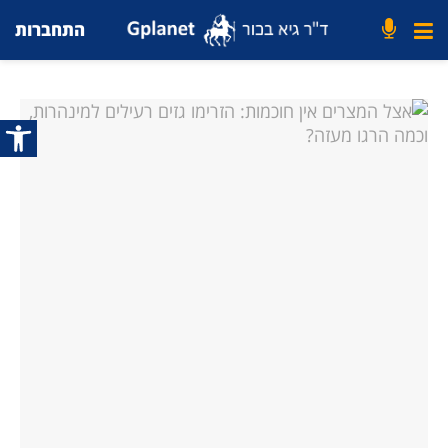
התחברות
פתח סרג