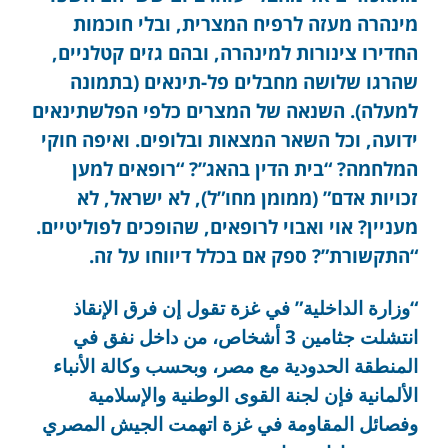
מינהרה מעזה לרפיח המצרית, ובלי חוכמות
החדירו צינורות למינהרה, ובהם גזים קטלניים,
שהרגו שלושה מחבלים פל-תינאים (בתמונה
למעלה). השנאה של המצרים כלפי הפלשתינאים
ידועה, וכל השאר המצאות ובלופים. ואיפה חוקי
המלחמה? “בית הדין בהאג”? “רופאים למען
זכויות אדם” (ממומן מחו”ל), לא ישראל, לא
מעניין? אוי ואבוי לרופאים, שהופכים לפוליטיים.
“התקשורת”? ספק אם בכלל דיווחו על זה.
“وزارة الداخلية” في غزة تقول إن فرق الإنقاذ
انتشلت جثامين 3 أشخاص، من داخل نفق في
المنطقة الحدودية مع مصر، وبحسب وكالة الأنباء
الألمانية فإن لجنة القوى الوطنية والإسلامية
وفصائل المقاومة في غزة اتهمت الجيش المصري