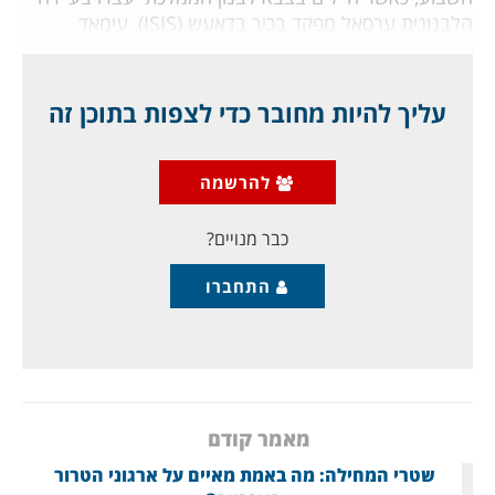
הלבנונית ערסאל מפקד בכיר בדאעש (ISIS), עימאד
ג'ומעה. הוא וארגונו כונו פעם "ג'בהת אלנוסרא", אך
באחרונה הצטרפו לדאעש.
עליך להיות מחובר כדי לצפות בתוכן זה
כאשר נודע דבר מעצרו ללוחמיו,
הם החלו לתקוף
בפראות מחנות ובסיסים של צבא לבנון בערסאל
,
להרשמה
במזרח לבנון, לא רחוק מן הגבול (ראו מפה) עם סוריה.
ההתקפה המתוחכמת
כבר מנויים?
התחברו
מאמר קודם
שטרי המחילה: מה באמת מאיים על ארגוני הטרור