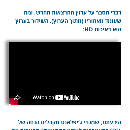
דברי הסבר על ערוץ ההרצאות החדש, ומה
שעומד מאחוריו (מתוך הערוץ). השידור בערוץ
הוא באיכות HD:
הידעתם, שמנויי ג’יפלאנט מקבלים הנחה של