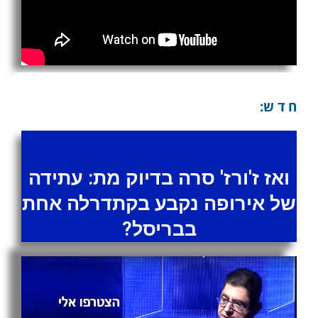
ח ד ש:
ואז ז'ורז' סרה בדיוק מת: עתידה
של אירופה נקבע בקתדרלה אחת
בבריסל?