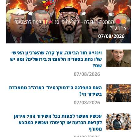
המתנה הגדולה – לקראת סיום!
למה להצטער
אחר כך?
07/08/2026
וינגייט חזר הביתה. איך קרה שהארכיון האישי
שלו נחת בספריה הלאומית בירושלים? ומה יש
שם?
07/08/2026
האם המפלגה ה”דמוקרטית” בארה”ב מתאבדת
בשידור חי?
07/08/2026
עכשיו אפשר לצפות בכל השידור החי: איראן
לקראת הכרעה או קריסה? ועכשיו במבצע
מטורף