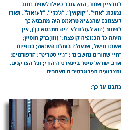
למראיין שחור, הוא עובר כאילו לשפת רחוב
נמוכה: “אחי”, “קוקאין”, “ג’נקי”, “לעזאזל”. תארו
לעצמכם שהנשיא טראמפ היה מתבטא כך
לשחור (הוא לעולם לא היה מתבטא כך), איך
היתה כל הכנופיה קופצת: “(מו)ברק חוסיין;
אשתו מישל, שנעולה בעולם השנאה; כנופיות
“חיי שחורים נחשבים”; “ג’יי סטריט”; הרפורמים;
אויב ישראל פיטר ביינארט היהודי; וכל הצדקנים,
והצבועים הפרוגרסיבים האחרים.
כתבנו על כך: