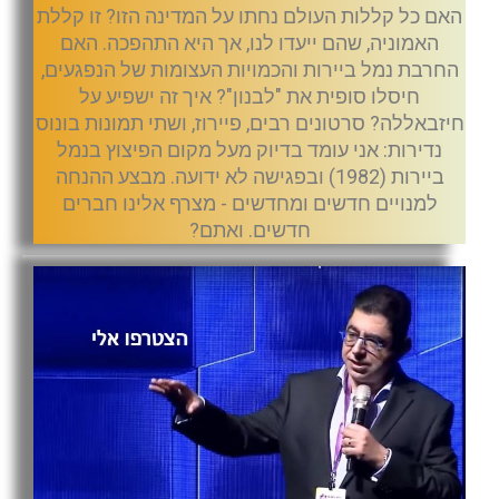
האם כל קללות העולם נחתו על המדינה הזו? זו קללת
האמוניה, שהם ייעדו לנו, אך היא התהפכה. האם
החרבת נמל ביירות והכמויות העצומות של הנפגעים,
חיסלו סופית את "לבנון"? איך זה ישפיע על
חיזבאללה? סרטונים רבים, פיירוז, ושתי תמונות בונוס
נדירות: אני עומד בדיוק מעל מקום הפיצוץ בנמל
ביירות (1982) ובפגישה לא ידועה. מבצע ההנחה
למנויים חדשים ומחדשים - מצרף אלינו חברים
חדשים. ואתם?