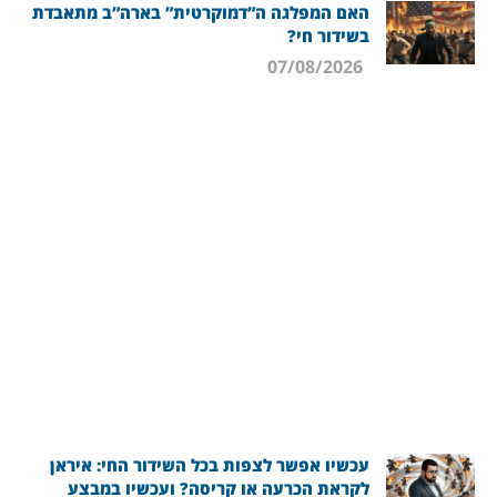
האם המפלגה ה”דמוקרטית” בארה”ב מתאבדת
בשידור חי?
07/08/2026
עכשיו אפשר לצפות בכל השידור החי: איראן
לקראת הכרעה או קריסה? ועכשיו במבצע