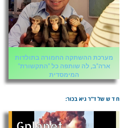
מערכת ההשתקה החמורה בתולדות
ארה"ב, לה שותפה כל "התקשורת"
המימסדית
ח ד ש של ד”ר גיא בכור: