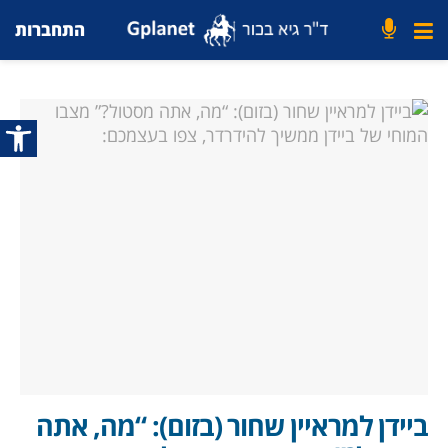
התחברות
פתח סרג
ביידן למראיין שחור (בזום): “מה, אתה