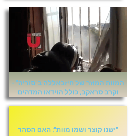
המוות המוזר של חיזבאללה ב"סוריה" -
וקרב סראקב, כולל הוידאו המדהים
"ישנו קוצר ושמו מוות": האם הסהר