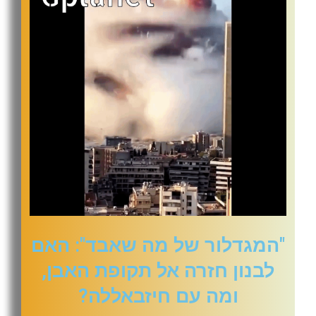
"המגדלור של מה שאבד": האם
לבנון חזרה אל תקופת האבן,
ומה עם חיזבאללה?