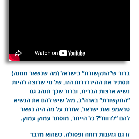
ברור ש”התקשורת” בישראל (מה שנשאר ממנה)
תסתיר את ההידרדרות הזו, של מי שרוצה להיות
נשיא ארצות הברית, וברור שכך תנהג גם
“התקשורת” בארה”ב. מזל שיש להם את הנשיא
טראמפ ואת ישראל, אחרת על מה היה נשאר
להם “לדווח”? כל הייתר, מוסתר עמוק עמוק.
זו גם גזענות דוחה ופסולה. כשהוא מדבר