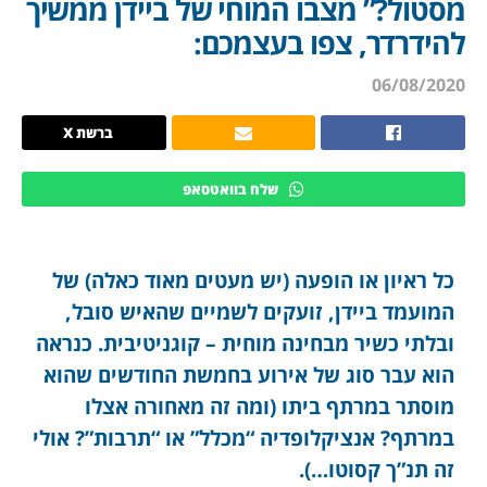
מסטול?” מצבו המוחי של ביידן ממשיך
להידרדר, צפו בעצמכם:
06/08/2020
ברשת X
שלח בוואטסאפ
כל ראיון או הופעה (יש מעטים מאוד כאלה) של
המועמד ביידן, זועקים לשמיים שהאיש סובל,
ובלתי כשיר מבחינה מוחית – קוגניטיבית. כנראה
הוא עבר סוג של אירוע בחמשת החודשים שהוא
מוסתר במרתף ביתו (ומה זה מאחורה אצלו
במרתף? אנציקלופדיה “מכלל” או “תרבות”? אולי
זה תנ”ך קסוטו…).