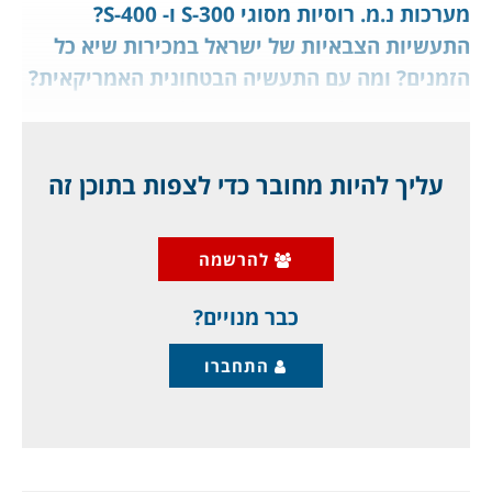
מערכות נ.מ. רוסיות מסוגי S-300 ו- S-400?
התעשיות הצבאיות של ישראל במכירות שיא כל
הזמנים? ומה עם התעשיה הבטחונית האמריקאית?
סרטון מיוחד, לחברי מועדון ג'יפלאנט, שמבינים את
העוצמה. אז עכשיו מבינים למה הרוסים לא ננעלים
על הטיסות שלנו ב"סוריה"?
עליך להיות מחובר כדי לצפות בתוכן זה
בשקט, מתחת לרדאר, הציגה התעשיה האווירית
להרשמה
בישראל (IAI) את הכטב"מ החדש "Mini Harpy",
המתקדם בעולם
כבר מנויים?
התחברו