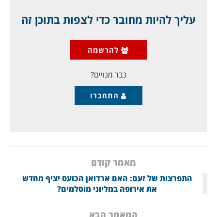
מדובר בקואליציה של ארגונים ג'יהאדיסטיים סונים,
שבראשם "ג'בהת אלנוסרה" ו"אחראר א-שאם". בשל
עליך להיות מחובר כדי לצפות בתוכן זה
מחלוקות פנימיות היא התפרקה לפני כמה חודשים, ועכשיו,
לנוכח הלחץ הרוסי, היא הורכבה מחדש, ככוללת לפחות
שבעה ארגונים. לתדהמת האמריקנים, חלק מארגוני
להרשמה
"המורדים" של מה שהיה פעם "צבא סוריה החופשי"
הצטרפו גם הם. הוקם חדר מבצעים מיוחד, תוך
כבר מנויים?
התחברו
מאמר קודם
התפרצות של זעם: האם ארדואן הכועס יציף מחדש
את אירופה במליוני מוסלמים?
המאמר הבא