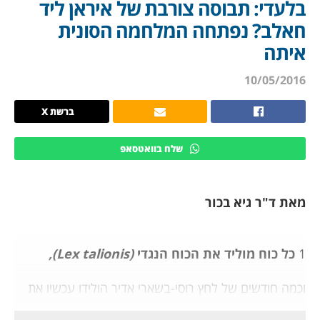
בלעדי: תבוסה צורבת של איראן ליד
חאלב? נפתחה המלחמה הסונית
איתה
10/05/2016
ברשת X
שלח בוואטסאפ
מאת ד"ר גיא בכור
1
כל כוח מוליד את הכוח הנגדי
(Lex talionis),
וכמה חודשים של לחץ רוסי-בשארי אדיר הולידו עכשיו את
הכוח שכנגד: "ג'ייש אלפתח" (כלומר "צבא הכיבוש") חזר.