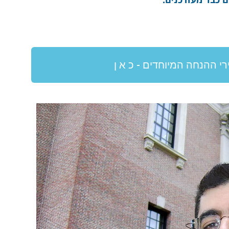
י ההנחה המיוחדים - כ א ן