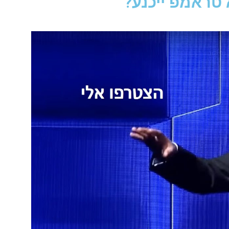
טראמפ ייכנע?