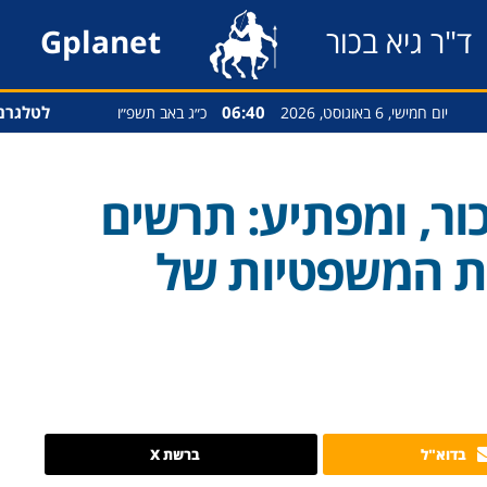
ד"ר גיא בכור
Gplanet
06:40
לטלגרם
יום חמישי, 6 באוגוסט, 2026
כ״ג באב תשפ״ו
כור, ומפתיע: תרשים
ות המשפטיות של
בדוא"ל
ברשת X