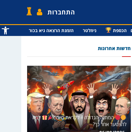
התחברות
פתח סרג
הכספת
ניוזלטר
הזמנת הרצאה גיא בכור
חדשות אחרונות
המתנה הגדולה – לקראת סיום!
למה
להצטער אחר כך?