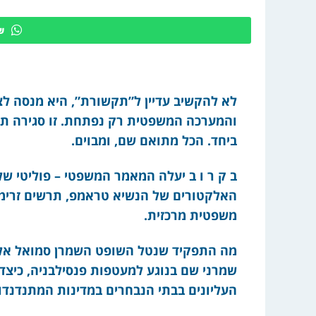
ש
לא להקשיב עדיין ל”תקשורת”, היא מנסה לציי
והמערכה המשפטית רק נפתחת. זו סגירה תק
ביחד. הכל מתואם שם, ומבוים.
ב ק ר ו ב יעלה המאמר המשפטי – פוליטי של
האלקטורים של הנשיא טראמפ, תרשים זרימה
משפטית מרכזית.
מה התפקיד שנטל השופט השמרן סמואל אליטו
שמרני שם בנוגע למעטפות פנסילבניה, כיצד
העליונים בבתי הנבחרים במדינות המתנדנדו