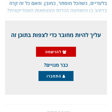
בלעדיים, כשהכל מוסתר, כמובן. והאם כל זה קרה
ברחוב בו הושמעה הכרזת העצמאות האמריקאית?
ומהי המסקנה לגבי ארה"ב? ובכן, הכל השתנה.
כל מה שתקראו כאן התרחש תוך שעות אחדות
עליך להיות מחובר כדי לצפות בתוכן זה
(עדיין לא הסתיים), בתזמון ובתרחיש מלמעלה.
לאחר ששופט דחה, כאמור, את ההאשמות נגד
להרשמה
שוטר, שירה למוות בגבר היספני במכונית, בעת
שהיה חמוש בסכין, פרסמו
כבר מנויים?
התחברו