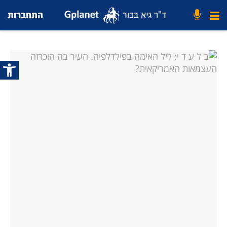
התחברות
פתח סרג