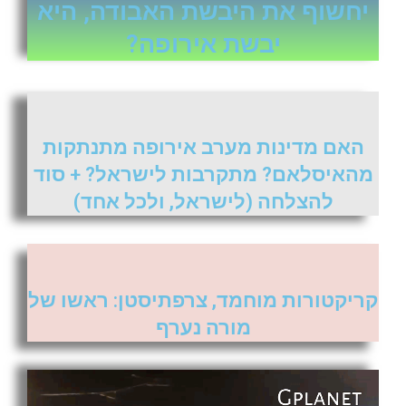
יחשוף את היבשת האבודה, היא
יבשת אירופה?
האם מדינות מערב אירופה מתנתקות
מהאיסלאם? מתקרבות לישראל? + סוד
להצלחה (לישראל, ולכל אחד)
קריקטורות מוחמד, צרפתיסטן: ראשו של
מורה נערף