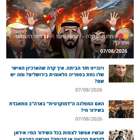
המתנה הגדולה – לקראת סיום!
למה להצטער
אחר כך?
07/08/2026
וינגייט חזר הביתה. איך קרה שהארכיון האישי
שלו נחת בספריה הלאומית בירושלים? ומה יש
שם?
07/08/2026
האם המפלגה ה”דמוקרטית” בארה”ב מתאבדת
בשידור חי?
07/08/2026
עכשיו אפשר לצפות בכל השידור החי: איראן
לקראת הכרעה או קריסה? ועכשיו במבצע