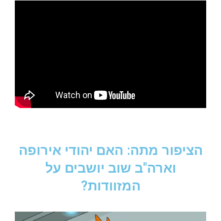
הציפור מתה: האם יהודי אירופה
וארה"ב שוב יושבים על
המזוודות?