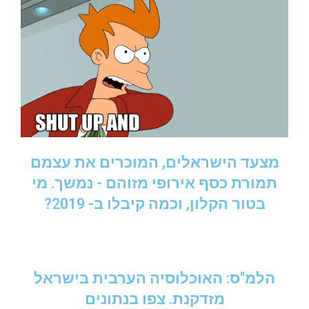
מצעד הישראלים, המוכרים את עצמם
תמורת כסף אירופי מזוהם - נמשך. מי
בטור הקלון, וכמה קיבלו ב- 2019?
הלמ"ס: האוכלוסיה הערבית בישראל
מזדקנת. צפו בנתונים