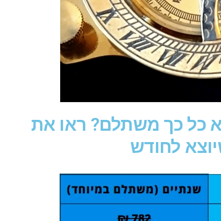
א כל כך משתלם? ראו את
וצא לחודש