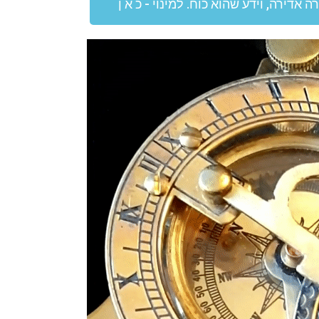
 אדירה, וידע שהוא כוח. למינוי - כ א ן