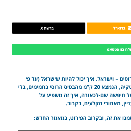
בדוא"ל
ברשת X
לח בוואטסאפ
ים – וישראל. איך יכול להיות שישראל (על פי
מקורות ערביים) הפציצה פעמיים את נמל לטקיה, הנמצא 20 ק”מ מהבסיס הרוסי בחמימים, בלי
ל חיפשה שם-לכאורה, איך זה משפיע על
יין, מאחורי הקלעים, בקרוב.
נו את זה, ובקרוב הפירוט, במאמר החדש: