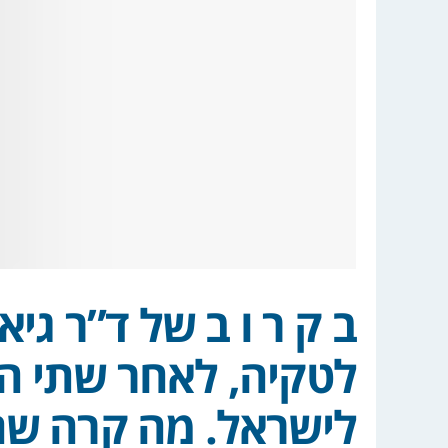
ב ק ר ו ב של ד”ר גיא
לטקיה, לאחר שתי ה
לישראל. מה קרה שם