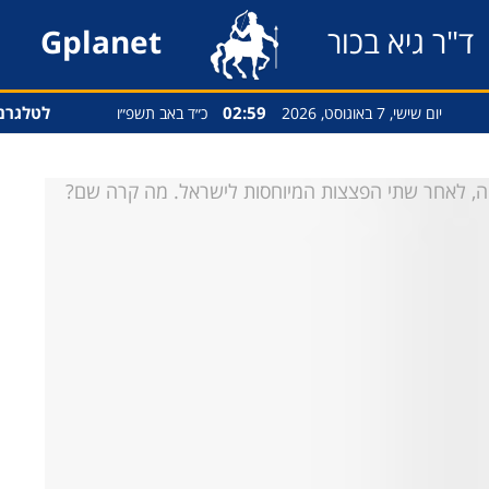
ד"ר גיא בכור
Gplanet
02:59
לטלגרם
יום שישי, 7 באוגוסט, 2026
כ״ד באב תשפ״ו