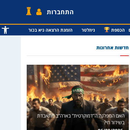
התחברות
פתח סרג
הכספת
ניוזלטר
הזמנת הרצאה גיא בכור
חדשות אחרונות
האם המפלגה ה”דמוקרטית” בארה”ב מתאבדת
בשידור חי?