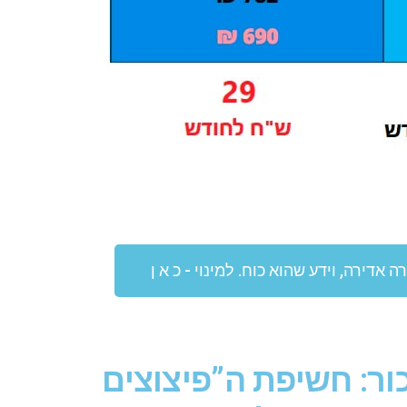
 אדירה, וידע שהוא כוח. למינוי - כ א ן
ור: חשיפת ה”פיצוצים