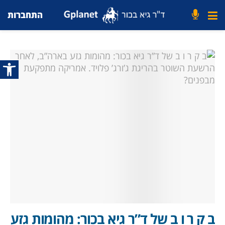
התחברות
פתח סרג
ב ק ר ו ב של ד”ר גיא בכור: מהומות גזע