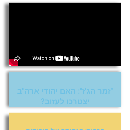
"זמר הג'ז": האם יהודי ארה"ב
יצטרכו לעזוב?