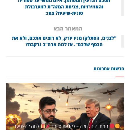
הסכם הגרעין המסתמן: איום ממשי על סעודיה
והאמירויות, צניחת המזה"ת למערבולת
סונית-שיעית? צפו:
המאמר הבא
"לבנים, הסתלקו מניו יורק, לא רוצים אתכם, ולא את
הכסף שלכם". אז למה ארה"ב נרקבת?
חדשות אחרונות
המתנה הגדולה – לקראת סיום!
למה להצטער