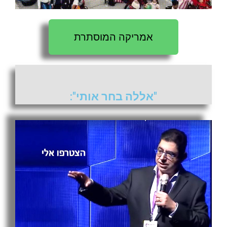
אמריקה המוסתרת
"אללה בחר אותי":