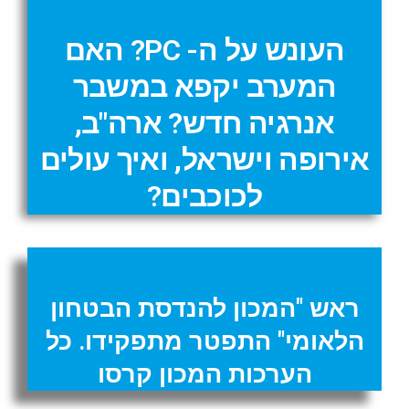
העונש על ה- PC? האם
המערב יקפא במשבר
אנרגיה חדש? ארה"ב,
אירופה וישראל, ואיך עולים
לכוכבים?
ראש "המכון להנדסת הבטחון
הלאומי" התפטר מתפקידו. כל
הערכות המכון קרסו