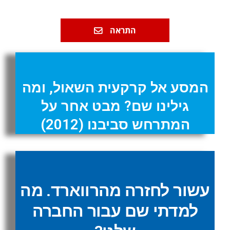
התראה
המסע אל קרקעית השאול, ומה
גילינו שם? מבט אחר על
המתרחש סביבנו (2012)
עשור לחזרה מהרווארד. מה
למדתי שם עבור החברה