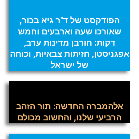
הפודקסט של ד"ר גיא בכור,
שאורכו שעה וארבעים וחמש
דקות: חורבן מדינות ערב,
אפגניסטן, חזיתות צבאיות, וכוחה
של ישראל
אלהמברה החדשה: תור הזהב
הרביעי שלנו, והחשוב מכולם