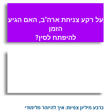
על רקע צניחת ארה"ב, האם הגיע
הזמן
להיפתח לסין?
חגיגי: ראש השנה תשפ"ב (2021)
שדים נגד מלאכים, עם סוף
מפתיע
כרבע מיליון צפיות: איך להיזהר מלימודי