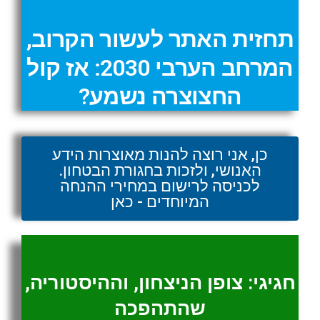
תחזית האתר לעשור הקרוב,
המרחב הערבי 2030: אז קול
החצוצרה נשמע?
כן, אני רוצה להנות מאוצרות הידע
האנושי, ולזכות בחגורת הבטחון.
לכניסה לרישום במחירי ההנחה
המיוחדים - כאן
חגיגי: צופן הניצחון, וההיסטוריה,
שהתהפכה