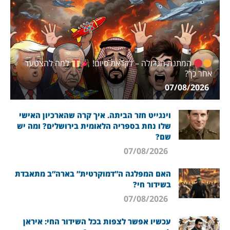
המתנה הגדולה – לקראת סיום!
למה להצטער
אחר כך?
07/08/2026
וינגייט חזר הביתה. איך קרה שהארכיון האישי
שלו נחת בספריה הלאומית בירושלים? ומה יש
שם?
07/08/2026
האם המפלגה ה”דמוקרטית” בארה”ב מתאבדת
בשידור חי?
07/08/2026
עכשיו אפשר לצפות בכל השידור החי: איראן