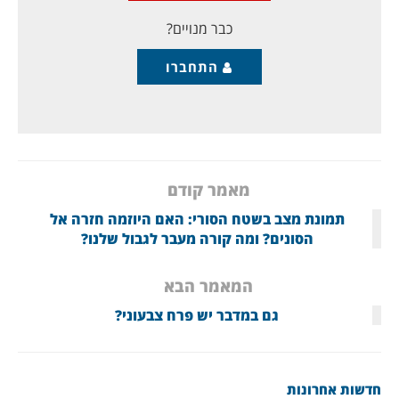
בשנת 2019, הרי לפנינו גל עלייה חדש. והתופעה נמשכה:
1,005 בינואר, 913 בפברואר, 1,442 במרץ, 1,341 באפריל
כבר מנויים?
התחברו
מאמר קודם
תמונת מצב בשטח הסורי: האם היוזמה חזרה אל
הסונים? ומה קורה מעבר לגבול שלנו?
המאמר הבא
גם במדבר יש פרח צבעוני?
חדשות אחרונות