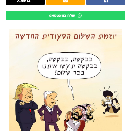
ברשת X
שלח בוואטסאפ