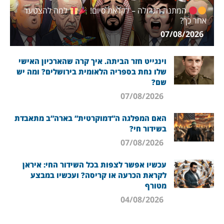
המתנה הגדולה – לקראת סיום!
למה להצטער
אחר כך?
07/08/2026
וינגייט חזר הביתה. איך קרה שהארכיון האישי
שלו נחת בספריה הלאומית בירושלים? ומה יש
שם?
07/08/2026
האם המפלגה ה”דמוקרטית” בארה”ב מתאבדת
בשידור חי?
07/08/2026
עכשיו אפשר לצפות בכל השידור החי: איראן
לקראת הכרעה או קריסה? ועכשיו במבצע
מטורף
04/08/2026