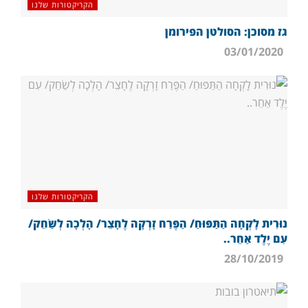
הקריקטורות שלנו
גז מסוכן: הסולטן הפירומן
03/01/2020
הקריקטורות שלנו
נוּרִית לָקְחָה הַתַּפּוּחַ/ הַפֶּרַח זָרְקָה לֶחָצֵר/ הָלְכָה לְשַׂחֵק/
עִם יֶלֶד אַחֵר..
28/10/2019