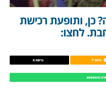
? כן, ותופעת רכישת
בת. לחצו:
בדוא"ל
ברשת X
לח בוואטסאפ