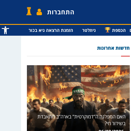
התחברות
פתח סרג
הכספת
ניוזלטר
הזמנת הרצאה גיא בכור
חדשות אחרונות
האם המפלגה ה”דמוקרטית” בארה”ב מתאבדת
בשידור חי?