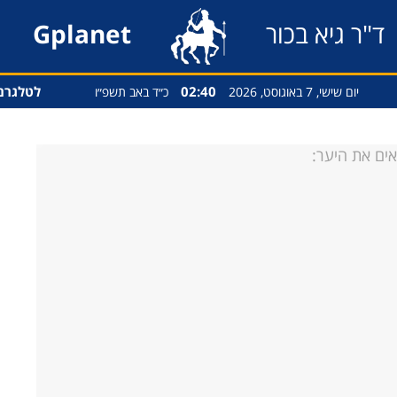
ד"ר גיא בכור
Gplanet
02:40
לטלגרם
יום שישי, 7 באוגוסט, 2026
כ״ד באב תשפ״ו