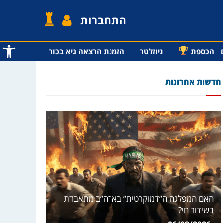
התחברות
פתח סרג
הכספת
ניוזלטר
הזמנת הרצאה גיא בכור
חדשות אחרונות
האם המפלגה ה”דמוקרטית” בארה”ב מתאבדת
בשידור חי?