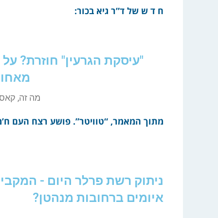
ח ד ש של ד”ר גיא בכור:
"עיסקת הגרעין" חוזרת? על
מאחור
מה זה, קאס
מתוך המאמר, “טוויטר”. פושע רצח העם ח’מ
ניתוק רשת פרלר היום - המקבי
איומים ברחובות מנהטן?