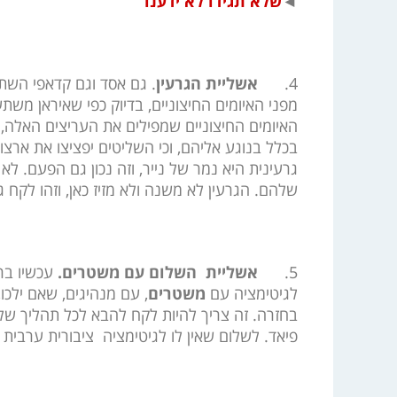
◄
שלא תגידו לא ידענו
4.
אשליית הגרעין
. גם אסד וגם קדאפי השת
מפני האיומים החיצוניים, בדיוק כפי שאיראן מש
האיומים החיצוניים שמפילים את העריצים האלה, 
בכלל בנוגע אליהם, וכי השליטים יפציצו את אר
גרעינית היא נמר של נייר, וזה נכון גם הפעם. 
שלהם. הגרעין לא משנה ולא מזיז כאן, וזהו לקח ג
5.
אשליית השלום עם משטרים.
עכשיו ברו
לגיטימציה עם
משטרים
, עם מנהיגים, שאם ילכו
בחזרה. זה צריך להיות לקח להבא לכל תהליך שלו
פיאד. לשלום שאין לו לגיטימציה ציבורית ערבית –