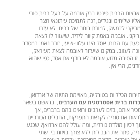
ארצות הברית פינטז ברק אובמה על בעל ברית סורי
יו שליחים ונגידים, זכה לתמיכת עיתונאי חצר
ריקני לדמשק, למורת רוחם של רבים. לא עזרו
קני. אובמה באמת קיווה לידיד, שיעזור לו לצאת
 כעת עם הרוח. אסד הינו עלווי-שיעי, חבר נאמן במסדר
וונה לעזוב. במקום שיעזור לאובמה לצאת מעיראק,
. זו הסיבה מדוע אובמה לא רודף את אסד, כפי שהוא
נים, הרי אין.
רות הכלליות בטורקיה, מאויימת התיזה של ארדואן,
כרות ברית אסטרטגית עם הערבים
, ובראשם בשאר
כיר אותם, בזים לערבים ורואים בהם ברברים, אך
ראות את סוריה לקראת התפרקות, החבלים הכורדיים
לכיוון מולדת כורדית, ומה עולל להם ארדואן? שכנע
ה, פתח את הגבולות ללא צורך בויזות בין שתי
ץ אל טורקיה, מדינה מסוכסכת עדתית בעצמה.