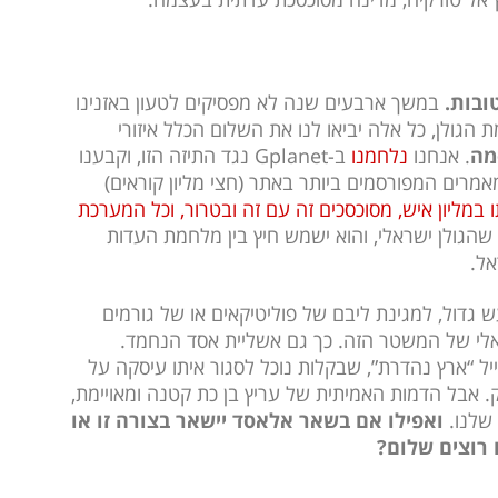
ובות.
במשך ארבעים שנה לא מפסיקים לטעון באזנינו
 הגולן, כל אלה יביאו לנו את השלום הכלל איזורי
מה
. אנחנו
נלחמנו
ב-Gplanet נגד התיזה הזו, וקבענו
מרים המפורסמים ביותר באתר (חצי מליון קוראים)
ו במליון איש, מסוכסכים זה עם זה ובטרור, וכל המערכת
 שהגולן ישראלי, והוא ישמש חיץ בין מלחמת העדות
אל.
 גדול, למגינת ליבם של פוליטיקאים או של גורמים
אלי של המשטר הזה. כך גם אשליית אסד הנחמד.
ל “ארץ נהדרת”, שבקלות נוכל לסגור איתו עיסקה על
 אבל הדמות האמיתית של עריץ בן כת קטנה ומאויימת,
 שלנו.
ואפילו אם בשאר אלאסד יישאר בצורה זו או
 רוצים שלום?