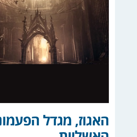
האגוז, מגדל הפעמוני
האשליות