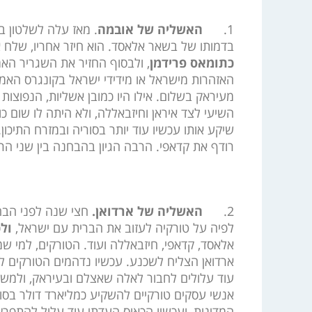
1.
האשליה של אובמה
. מאז עלה לשלטון ב
בדמותו של בשאר אלאסד. הוא חיזר אחריו, שלח אל
כתומאס פרידמן
, ולבסוף החזיר את השגריר האמ
האזהרות מישראל או מידידי ישראל בקונגרס האמרי
מעיראק בשלום. אילו היו כמובן אשליות, הנפוצות
השיעי לצד איראן וחיזבאללה, ולא היתה לו שום כ
שיקע אותו עכשיו עוד יותר בסוריה ובמזרח התיכון
רודף את קדאפי. הרבה הגיון בהבחנה בין שני הרוד
2.
האשליה של ארדואן.
חצי שנה לפני הבחי
לפיה על טורקיה לעזוב את הברית עם ישראל,
ול
אלאסד, קדאפי, חיזבאללה ועוד. הטורקים, למי שמ
ארדואן הצליח לשכנע. עכשיו נדהמים הטורקים ל
עוד עלולים לחבור לאלה שאצלם ובעיראק, ולמשוך 
אנשי עסקים טורקיים להשקיע כמליארד דולר בסורי
המדינות, ועכשיו הכאוס העדתי עוד עלול להתפר