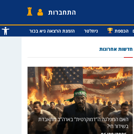
התחברות
פתח סרג
הכספת
ניוזלטר
הזמנת הרצאה גיא בכור
חדשות אחרונות
האם המפלגה ה”דמוקרטית” בארה”ב מתאבדת
בשידור חי?