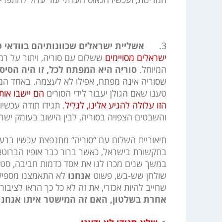
3.
אשליית ישראלים שכוונותיהם בוודאי ט
ישראלים מסויימים
ששלום עם סוריה, ויתור על רמת
המיוחל.
סוריה היא המפתח לכל, זו היה הסיס
שסוריה אינה מפתח, אפילו לא לעצמה. באחד המא
טענו שאם הגולן יעבור לידי הסורים
הם יישבו אות
הזו עלולה להגיע אלינו, לגליל
. תגידו תודה עכשיו
והשבטים הצפויה בסוריה, לבין הישוב בעומק ישר
תיאוריית השלום עם “סוריה” מתנפצת עכשיו ברעש
בתקשורת בישראל, כאשר ברור כבר אופיו הברוט
במשך שנים מכרו לנו את אסד כדמות חביבה, סטיי
שולחן שש-בש, פשוט
אנחנו
לא התאמצנו מספיק.
שחייב להיות אכזרי, את זה לא כל כך הראו לציבור
אחרת בשלטון, האם זה המישטר איתו אנחנו