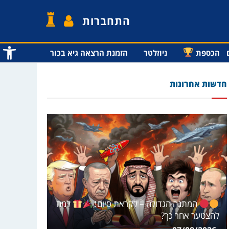
התחברות
פתח סרג
הכספת
ניוזלטר
הזמנת הרצאה גיא בכור
חדשות אחרונות
המתנה הגדולה – לקראת סיום!
למה
להצטער אחר כך?