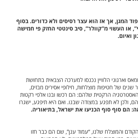
ד המגן, אך אז הוא עצר רסיסים ולא כדורים. בסוף
, או העשוי מ”קוולר”, סיב סינטטי החזק פי חמישה
ן ואיום.
אס וארגוני הלוויין נכנסו למערכה הצבאית בתחושת
ורת, כמו חסן נסראללה בשנת 2006: לאחר שנים של חטיפות מוצלחות, חילופי אסירים מבזים,
האסטרטגיה הרקטית שלהם: הם רכשו ובנו אלפי רקטות
ם, ולכן לא תפגע במצודה שבנו. ואם היא תיפגע, ישגרו
: הם סוף סוף הכניעו את ישראל, בתיאוריה.
ודם והמוצלח שלנו, “עמוד ענן”, שם הם כבר חזו