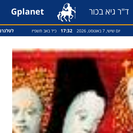
ד"ר גיא בכור
Gplanet
17:33
לטלגרם
יום שישי, 7 באוגוסט, 2026
כ״ד באב תשפ״ו