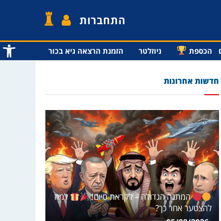
התחברות
פתח סרג
הכספת
ניוזלטר
הזמנת הרצאה גיא בכור
חדשות אחרונות
המתנה הגדולה – לקראת סיום!
למה
להצטער אחר כך?