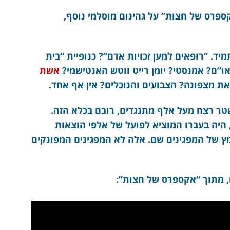
ספרס של חצות” על גהינום מוסלמי נוסף,
מיד. “רופאים למען זכויות אדם”? כנופיית “בית
”ם? אמנסטי? יומן רייט ווטש האנטישמי?
אשת
ת מצפונה? הצבועים והנוכלים? אין אף אחד.
מות האחרון, בשנים 2019-20 המשטר רצח מעל אלף מתנגדים, רובם בכלא הזה.
 היה בעברו המוציא לפועל של אלפי הוצאות
מץ של המפגינים שם. אלה לא המפגינים המפונקים
ם, מתוך “אקספרס של חצות”: