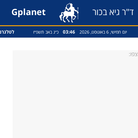
ד"ר גיא בכור
Gplanet
03:46
לטלגרם
יום חמישי, 6 באוגוסט, 2026
כ״ג באב תשפ״ו