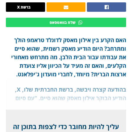
ברשת X
שלח בוואטסאפ
האם הקרע בין אילון מאסק לדונלד טראמפ הולך
ומתרחב? היום הודיע מאסק רשמית, שהוא סיים
את עבודתו עבור הבית הלבן. מה מתרחש מאחורי
הקלעים, והאם זה מעיד על הכיוון אליו צועדת
ארצות הברית? מיוחד, לחברי מועדון ג'יפלאנט.
בהודעה קצרה ויבשה, ברשת החברתית שלו, X,
הודיע הבוקר אילון מאסק שהוא סיים. "עם סיום
תקופתי המוקצבת כעובד ממשלתי מיוחד, ברצוני
להודות לנשיא טראמפ, על ההזדמנות להפחית
בזבוזים. המשימה של המחלקה ליעילות הממשל
עליך להיות מחובר כדי לצפות בתוכן זה