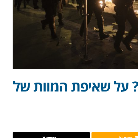
 על שאיפת המוות של
בדוא"ל
ברשת X