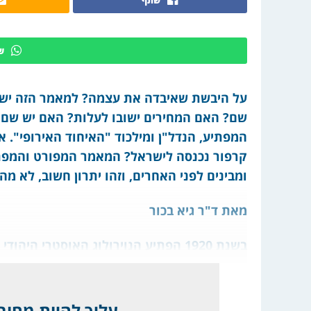
ש
על היבשת שאיבדה את עצמה? למאמר הזה יש 
שם? האם המחירים ישובו לעלות? האם יש שם
המפתיע, הנדל"ן ומילכוד "האיחוד האירופי". 
קרפור נכנסה לישראל? המאמר המפורט והמפתיע 
ומבינים לפני האחרים, וזהו יתרון חשוב, לא מה
מאת ד"ר גיא בכור
בשנת 1920 הפתיע הנוירולוג האוסטרי היהודי זיגמונד פרויד (1856-1939) את העולם המחקרי עם
עליך להיות מחובר