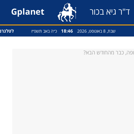
ד"ר גיא בכור
Gplanet
18:46
לטלגרם
שבת, 8 באוגוסט, 2026
כ״ה באב תשפ״ו