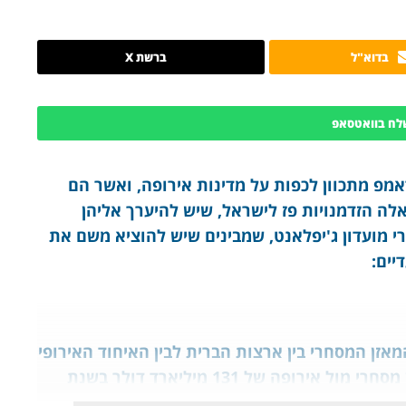
בדוא"ל
ברשת X
לח בוואטסאפ
מפ מתכוון לכפות על מדינות אירופה, ואשר הם
אלה הזדמנויות פז לישראל, שיש להיערך אליהן
י מועדון ג'יפלאנט, שמבינים שיש להוציא משם את
יים:
זן המסחרי בין ארצות הברית לבין האיחוד האירופי
ופה של 131 מיליארד דולר בשנת