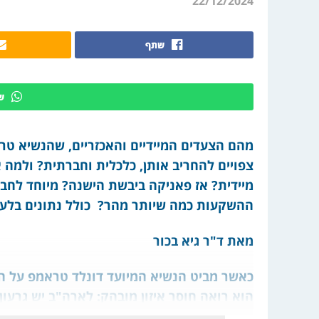
22/12/2024
שתף
ש
מהם הצעדים המיידיים והאכזריים, שהנשיא טרא
צפויים להחריב אותן, כלכלית וחברתית? ולמה 
מיידית? אז פאניקה ביבשת הישנה? מיוחד לחבר
ההשקעות כמה שיותר מהר? כולל נתונים בלעד
מאת ד"ר גיא בכור
כאשר מביט הנשיא המיועד דונלד טראמפ על המא
הוא רואה חוסר איזון מובהק: לארה"ב יש גרעון מסחרי מול איר