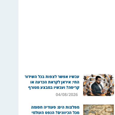
עכשיו אפשר לצפות בכל השידור
החי: איראן לקראת הכרעה או
קריסה? ועכשיו במבצע מטורף
04/08/2026
מפלצות הים: סעודיה חסומה
מכל הכיוונים? הנפט העולמי