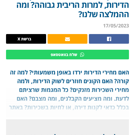
הדירות, למרות הריבית גבוהה? ומה
ההמלצה שלנו?
17/05/2023
ברשת X
שלח בוואטסאפ
האם מחירי הדירות ירדו באופן משמעותי? למה זה
קורה? האם הקונים חוזרים לשוק הדירות, ולמה
מחירי השכירות מזנקים? כל המגמות שרציתם
לדעת. ומה מציעים הקבלנים, ומה מצבם? האם
בכלל כדאי לקנות דירה, או לחיות בשכירות? באתר
שמביא לכם ערך ממשי. ומהי ההמלצה המעשית
שלנו? ועוד במאמר: אילו ערים, ואיזה איזור
מבוקשים יותר כיום (מה עם תל אביב?), ואילו ירדו?