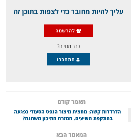
לטריטוריה רוסית, מה שאכן אירע. באופן פרדוקסלי ראש
ממשלת ישראל נפגש עם פוטין הרבה יותר מאשר בשאר
עליך להיות מחובר כדי לצפות בתוכן זה
אלאסד, בעל הברית שלו, אשר למענו הוא נלחם ב"סוריה".
התיאום הזה, בין ישראל לרוסיה הביא להסכמה ישראלית
להרשמה
חשאית לפינוי כל המורדים הסונים שהיו על גבולנו, בתמורה
לערבות רוסית שהרוסים ישלטו לאורך כל
כבר מנויים?
התחברו
מאמר קודם
הדרדרות קשה: מחצית מיצור הנפט הסעודי נפגעה
בהתקפת השיעים. המזרח התיכון משתנה?
המאמר הבא