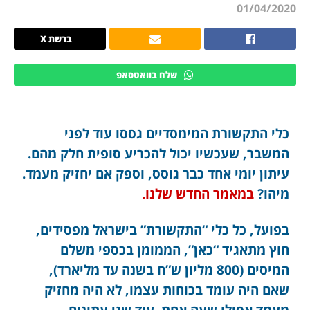
01/04/2020
ברשת X
שלח בוואטסאפ
כלי התקשורת המימסדיים גססו עוד לפני
המשבר, שעכשיו יכול להכריע סופית חלק מהם.
עיתון יומי אחד כבר גוסס, וספק אם יחזיק מעמד.
מיהו?
במאמר החדש שלנו.
בפועל, כל כלי “התקשורת” בישראל מפסידים,
חוץ מתאגיד “כאן”, הממומן בכספי משלם
המיסים (800 מליון ש”ח בשנה עד מליארד),
שאם היה עומד בכוחות עצמו, לא היה מחזיק
מעמד אפילו שעה אחת. עוד שני עתונים