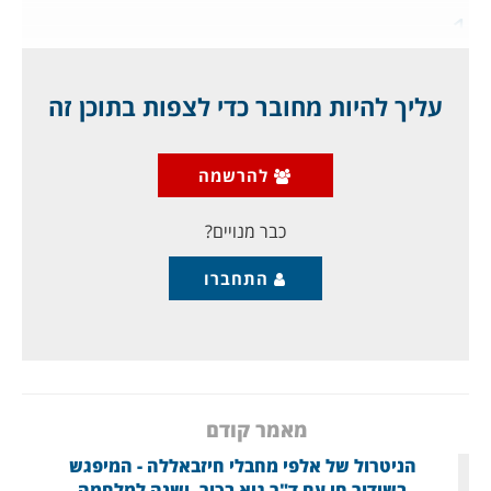
1
ישראל המציאה מחדש את עולם הצבא
עליך להיות מחובר כדי לצפות בתוכן זה
והמלחמה, ומעכשיו הכל יהיה כבר שונה
בעולם כולו:
להרשמה
ההיסטוריה הצבאית, ולכן ההיסטוריה
כבר מנויים?
התחברו
מאמר קודם
הניטרול של אלפי מחבלי חיזבאללה - המיפגש
בשידור חי עם ד"ר גיא בכור, ושנה למלחמה