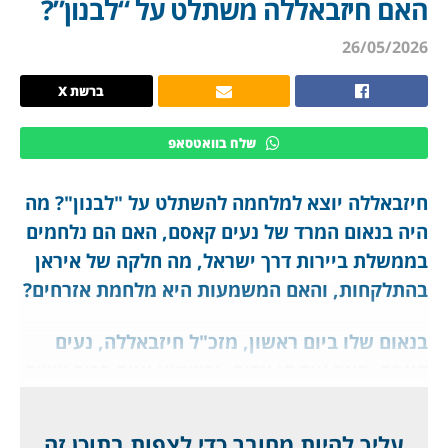
האם חיזבאללה משתלט על “לבנון”?
26/05/2026
ברשת X
שלח בוואטסאפ
חיזבאללה יוצא למלחמה להשתלט על "לבנון"? מה
היה בנאום המרד של נעים קאסם, האם הם נלחמים
בממשלת ביירות דרך ישראל, מה חלקה של איראן
בהתלקחות, והאם המשמעות היא מלחמת אזרחים?
בנאום שלו ביום ראשון, מזכ"ל חיזבאללה, נעים
קאסם, חצה עוד קו אדום, והשמיע איום ברור וישיר
להפלת ממשלת ביירות. "לעם הלבנוני יש זכות
לצאת לרחובות ולהפיל את הממשלה", הזהיר, "אם
עליך להיות מחובר כדי לצפות בתוכן זה