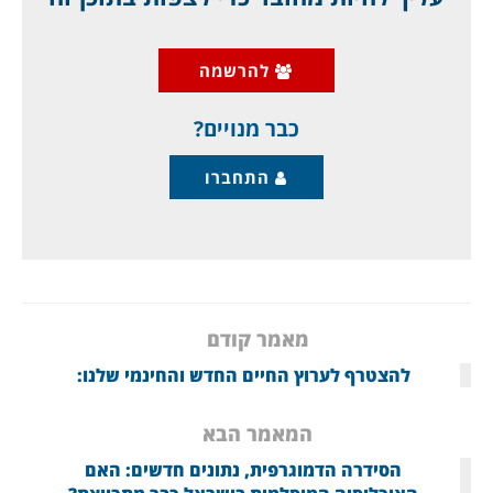
היא לא מסוגלת להבטיח ריבונות", והוא מתכוון
למשא ומתן הישיר עם ישראל, הדרישה לפירוק
להרשמה
הנשק של חיזבאללה, והסנקציות על הזרוע
הכלכלית של
כבר מנויים?
התחברו
מאמר קודם
להצטרף לערוץ החיים החדש והחינמי שלנו:
המאמר הבא
הסידרה הדמוגרפית, נתונים חדשים: האם