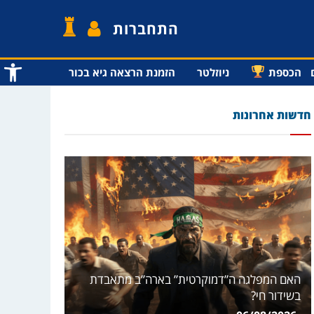
התחברות
פתח סרג
הכספת
ניוזלטר
הזמנת הרצאה גיא בכור
חדשות אחרונות
האם המפלגה ה”דמוקרטית” בארה”ב מתאבדת
בשידור חי?