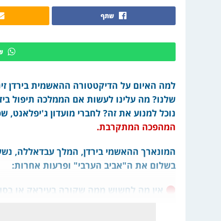
שתף
ש
למה האיום על הדיקטטורה ההאשמית בירדן זינק
שלנו? מה עלינו לעשות אם הממלכה תיפול ביד
נוכל למנוע את זה? לחברי מועדון ג'יפלאנט, ש
המהפכה המתקרבת.
המונארך ההאשמי בירדן, המלך עבדאללה, נשען
בשלום את ה"אביב הערבי" ופרעות אחרות:
אין מה לחשוש ממה שקורה בעיראק או בסו