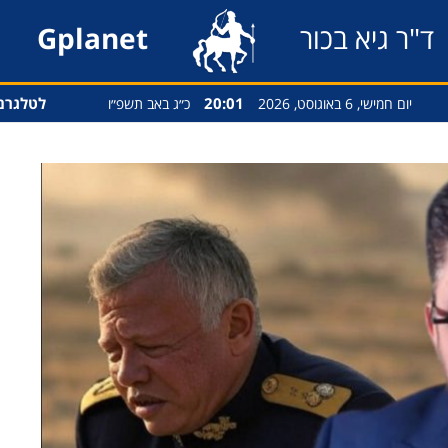
ד"ר גיא בכור
Gplanet
20:01
לטלגרם
יום חמישי, 6 באוגוסט, 2026
כ״ג באב תשפ״ו