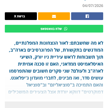
04/07/2026
ברשת X
שלח בוואטסאפ
לא מה שחשבתם: לאור הנצחונות המפלגתיים,
המודגשים בתקשורת, של הפרוגרסיבים בארה"ב,
תוך תשבוחות לראש עיריית ניו יורק, השיעי
האיסלאמיסט ממדאני, האם זו סכנה אמיתית
לארה"ב ולעולם? שני סקרים חשובים שהתפרסמו
עושים סדר, ואז מבינים, לחברי מועדון ג'יפלאנט.
והאם התמיכה ב"סוציאליזם" וב"סוציאל
דמוקרטים" דווקא יורדת אצל הצעירים המשכילים
בארה"ב?