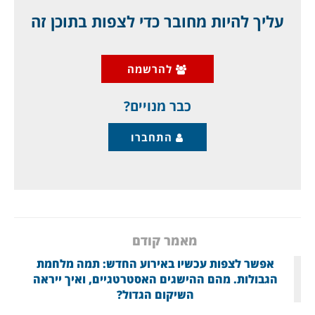
אם המפלגה ה"דמוקרטית" תעמיד בחזית שלה
עליך להיות מחובר כדי לצפות בתוכן זה
מועמדים פרוגרסיביים, הרי שזו עלולה להיות
מבחינתה הטעות הקשה ביותר, שתרסק את
להרשמה
המפלגה הזו, אולי אפילו לדור שלם, וזו הערכה
רווחת בקרב המימסד המפוחד של המפלגה הזו.
כבר מנויים?
התחברו
מאמר קודם
אפשר לצפות עכשיו באירוע החדש: תמה מלחמת
הגבולות. מהם ההישגים האסטרטגיים, ואיך ייראה
השיקום הגדול?