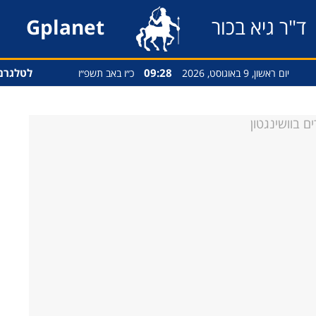
ד"ר גיא בכור
Gplanet
09:28
לטלגרם
יום ראשון, 9 באוגוסט, 2026
כ״ו באב תשפ״ו