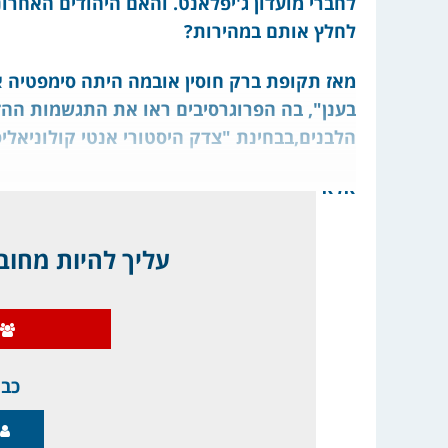
לחברי מועדון ג'יפלאנט. והאם היהודים האחרו
לחלץ אותם במהירות?
מאז תקופת ברק חוסין אובמה היתה סימפטיה 
בענן", בה הפרוגרסיבים ראו את התגשמות ההז
הלבנים,בבחינת "צדק היסטורי אנטי קולוניאלי
אלא שהמצב השתנה עכשיו לחלוטין, ולדרום א
עליך להיות מחובר
כבר