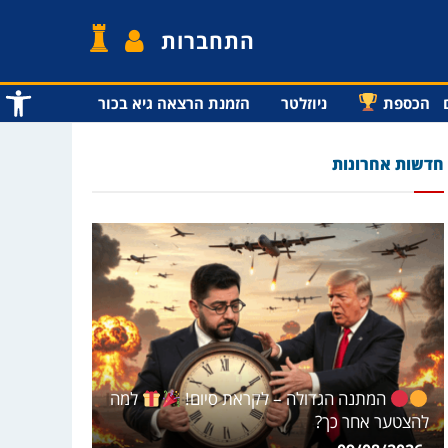
התחברות
פתח סרג
הכספת
ניוזלטר
הזמנת הרצאה גיא בכור
חדשות אחרונות
המתנה הגדולה – לקראת סיום!
למה
להצטער אחר כך?