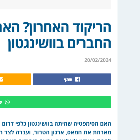
הריקוד האחרון? האם
החברים בוושינגטון
20/02/2024
שתף
ש
האם הסימפטיה שהיתה בוושינגטון כלפי דרום 
מארחת את חמאס, ארגון הטרור, ועברה לצד רו